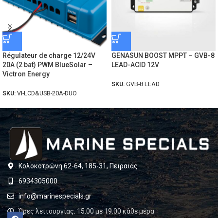
Régulateur de charge 12/24V
GENASUN BOOST MPPT – GVB-8
20A (2 bat) PWM BlueSolar –
LEAD-ACID 12V
Victron Energy
SKU:
GVB-8 LEAD
SKU:
VI-LCD&USB-20A-DUO
Κολοκοτρώνη 62-64, 185-31, Πειραιάς
6934305000
info@marinespecials.gr
Ώρες λειτουργίας: 15:00 με 19:00 κάθε μέρα