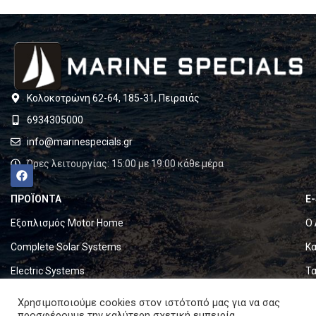
Κολοκοτρώνη 62-64, 185-31, Πειραιάς
6934305000
info@marinespecials.gr
Ώρες λειτουργίας: 15:00 με 19:00 κάθε μέρα
ΠΡΟΪΟΝΤΑ
E
Εξοπλισμός Motor Home
Ο 
Complete Solar Systems
Κα
Electric Systems
Τα
Batteries
Ό
Χρησιμοποιούμε cookies στον ιστότοπό μας για να σας
προσφέρουμε την καλύτερη σχετική εμπειρία,