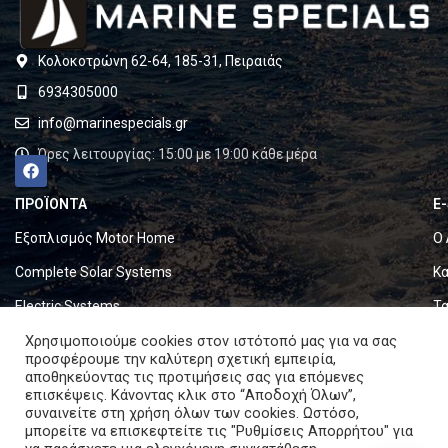
Κολοκοτρώνη 62-64, 185-31, Πειραιάς
6934305000
info@marinespecials.gr
Ώρες λειτουργίας: 15:00 με 19:00 κάθε μέρα
ΠΡΟΪΟΝΤΑ
E
Εξοπλισμός Motor Home
Ο 
Complete Solar Systems
Κα
Electric Systems
Τα
Χρησιμοποιούμε cookies στον ιστότοπό μας για να σας
Batteries
Ό
προσφέρουμε την καλύτερη σχετική εμπειρία,
Set & Fold Solar Panels
Πο
αποθηκεύοντας τις προτιμήσεις σας για επόμενες
επισκέψεις. Κάνοντας κλικ στο “Αποδοχή Όλων”,
Marine Equipment
Πο
συναινείτε στη χρήση όλων των cookies. Ωστόσο,
μπορείτε να επισκεφτείτε τις "Ρυθμίσεις Απορρήτου" για