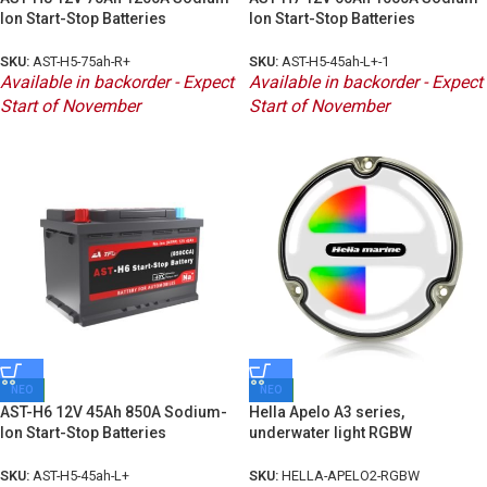
Ion Start-Stop Batteries
Ion Start-Stop Batteries
SKU:
AST-H5-75ah-R+
SKU:
AST-H5-45ah-L+-1
Available in backorder - Expect
Available in backorder - Expect
Start of November
Start of November
ΝΕΟ
ΝΕΟ
AST-H6 12V 45Ah 850A Sodium-
Hella Apelo A3 series,
Ion Start-Stop Batteries
underwater light RGBW
SKU:
AST-H5-45ah-L+
SKU:
HELLA-APELO2-RGBW