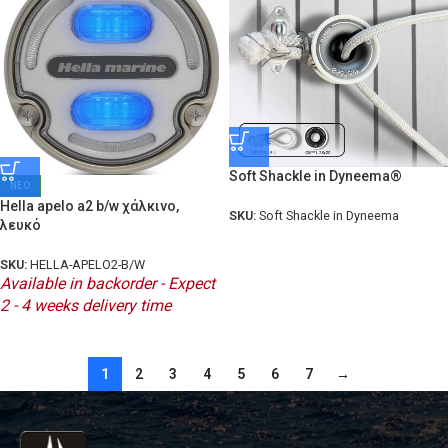
Soft Shackle in Dyneema®
ΝΕΟ
Hella apelo a2 b/w χάλκινο,
SKU:
Soft Shackle in Dyneema
λευκό
SKU:
HELLA-APELO2-B/W
Available in backorder - Expect
2 - 4 weeks delivery time
1
2
3
4
5
6
7
→