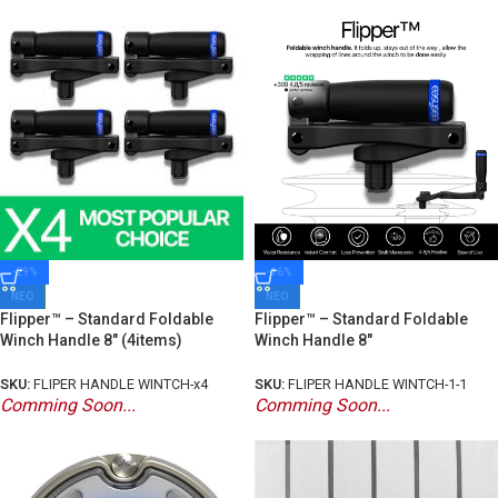
-29%
-16%
ΝΕΟ
ΝΕΟ
Flipper™ – Standard Foldable
Flipper™ – Standard Foldable
Winch Handle 8″ (4items)
Winch Handle 8″
SKU:
FLIPER HANDLE WINTCH-x4
SKU:
FLIPER HANDLE WINTCH-1-1
Comming Soon...
Comming Soon...