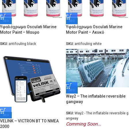
ΝΕΟ
ΝΕΟ
Υφαλόχρωμα Osculati Marine
Υφαλόχρωμα Osculati Marine
Motor Paint – Μαυρο
Motor Paint – Λευκό
SKU:
antifouling black
SKU:
antifouling white
ΝΕΟ
Way2 – The inflatable reversible
gangway
SKU:
Way2 - The inflatable reversible g
ΝΕΟ
angway
VELINK – VICTRON BT TO NMEA
Comming Soon...
2000