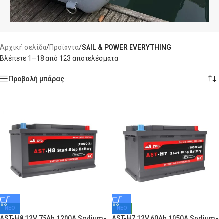
Αρχική σελίδα
/
Προϊόντα
/
SAIL & POWER EVERYTHING
Βλέπετε 1–18 από 123 αποτελέσματα
Προβολή μπάρας
ΝΕΟ
ΝΕΟ
AST-H8 12V 75Ah 1200A Sodium-
AST-H7 12V 60Ah 1050A Sodium-