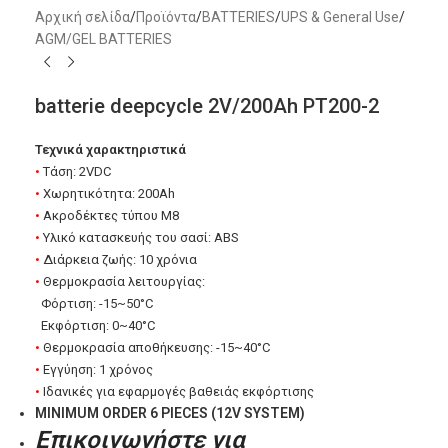
Αρχική σελίδα
/
Προϊόντα
/
BATTERIES
/
UPS & General Use
/
AGM/GEL BATTERIES
batterie deepcycle 2V/200Ah PT200-2
Τεχνικά χαρακτηριστικά
•
Τάση: 2VDC
•
Χωρητικότητα: 200Ah
•
Ακροδέκτες τύπου M8
•
Υλικό κατασκευής του σασί: ABS
•
Διάρκεια ζωής: 10 χρόνια
•
Θερμοκρασία λειτουργίας:
Φόρτιση: -15~50°C
Εκφόρτιση: 0~40°C
•
Θερμοκρασία αποθήκευσης: -15~40°C
•
Εγγύηση: 1 χρόνος
•
Ιδανικές για εφαρμογές βαθειάς εκφόρτισης
MINIMUM ORDER 6 PIECES (12V SYSTEM)
Επικοινωνήστε για