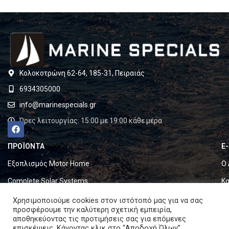
Κολοκοτρώνη 62-64, 185-31, Πειραιάς
6934305000
info@marinespecials.gr
Ώρες λειτουργίας: 15:00 με 19:00 κάθε μέρα
ΠΡΟΪΟΝΤΑ
E
Εξοπλισμός Motor Home
Ο 
Complete Solar Systems
Κα
Electric Systems
Τα
Χρησιμοποιούμε cookies στον ιστότοπό μας για να σας
προσφέρουμε την καλύτερη σχετική εμπειρία,
Batteries
Ό
αποθηκεύοντας τις προτιμήσεις σας για επόμενες
επισκέψεις. Κάνοντας κλικ στο “Αποδοχή Όλων”,