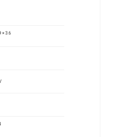
9 × 3.6
V
N