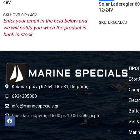
48V
Solar Laderegler 6
12/24V
SKU:
GVB-8-Pb-48V
Enter your email in the field below and
SKU:
LR60ALCD
we will notify you when the product is
back in stock.
ΠΡΟΪ
Εξοπ
Κολοκοτρώνη 62-64, 185-31, Πειραιάς
Compl
6934305000
Elect
info@marinespecials.gr
Batte
Ώρες λειτουργίας: 15:00 με 19:00 κάθε μέρα
Set &
Mari