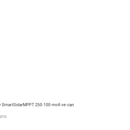
gy SmartSolarMPPT 250-100-mc4-ve-can
ατα