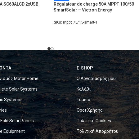
0A SC60ALCD 2xUSB
Régulateur de charge 50A MPPT 100/50
SmartSolar – Victron Energy
SKU:
mppt 75/15-smart-1
ΟΝΤΑ
E-SHOP
λισμός Motor Home
Ο Λογαριασμός μου
ete Solar Systems
Καλάθι
ric Systems
Ταμείο
ries
Όροι Χρήσης
 Fold Solar Panels
Πολιτική Cookies
ne Equipment
Πολιτική Απορρήτου