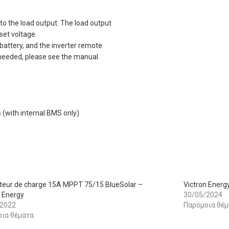
to the load output. The load output
set voltage.
 battery, and the inverter remote
 needed, please see the manual.
(with internal BMS only)
teur de charge 15A MPPT 75/15 BlueSolar –
Victron Ener
n Energy
30/05/2024
/2022
Παρόμοια θέμ
ια θέματα