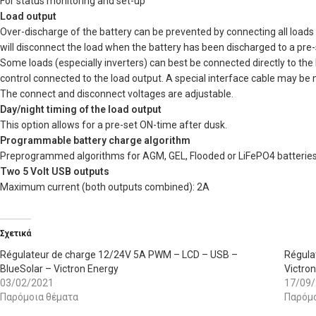
For status monitoring and set-up
Load output
Over-discharge of the battery can be prevented by connecting all loads 
will disconnect the load when the battery has been discharged to a pre-
Some loads (especially inverters) can best be connected directly to the
control connected to the load output. A special interface cable may be
The connect and disconnect voltages are adjustable.
Day/night timing of the load output
This option allows for a pre-set ON-time after dusk.
Programmable battery charge algorithm
Preprogrammed algorithms for AGM, GEL, Flooded or LiFePO4 batteries 
Two 5 Volt USB outputs
Maximum current (both outputs combined): 2A
Σχετικά
Régulateur de charge 12/24V 5A PWM – LCD – USB –
Régula
BlueSolar – Victron Energy
Victro
03/02/2021
17/09
Παρόμοια θέματα
Παρόμο