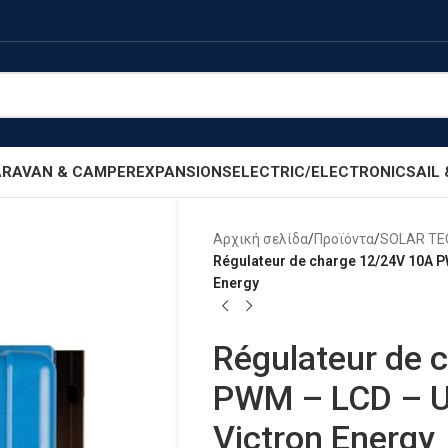
RAVAN & CAMPER
EXPANSIONS
ELECTRIC/ELECTRONIC
SAIL
Αρχική σελίδα
/
Προϊόντα
/
SOLAR T
Régulateur de charge 12/24V 10A P
Energy
Régulateur de 
PWM – LCD – U
Victron Energy