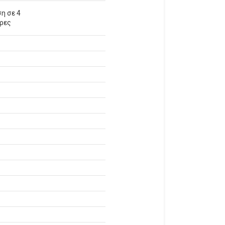
η σε 4
έρες