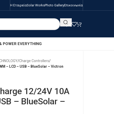
Η Εταιρεία
Solar Works
Photo Gallery
Επικοινωνία
 & POWER EVERYTHING
ECHNOLOGY
/
Charge Controllers
/
WM – LCD – USB – BlueSolar – Victron
charge 12/24V 10A
SB – BlueSolar –