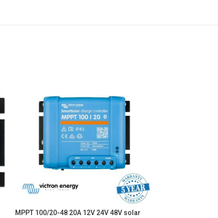
Régulateur de c
LCD – USB – Blue
SKU:
PWM-VI-10A-1
MPPT 100/20-48 20A 12V 24V 48V solar