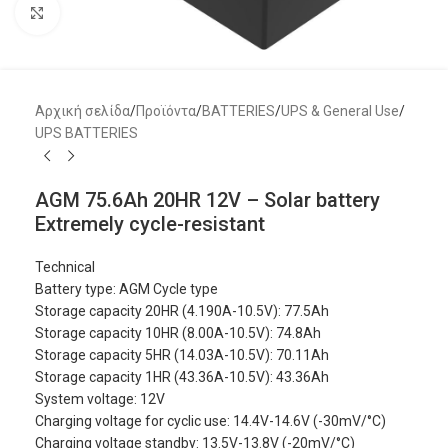
Μεγέθυνση
Αρχική σελίδα
/
Προϊόντα
/
BATTERIES
/
UPS & General Use
/
UPS BATTERIES
AGM 75.6Ah 20HR 12V – Solar battery
Extremely cycle-resistant
Technical
Battery type: AGM Cycle type
Storage capacity 20HR (4.190A-10.5V): 77.5Ah
Storage capacity 10HR (8.00A-10.5V): 74.8Ah
Storage capacity 5HR (14.03A-10.5V): 70.11Ah
Storage capacity 1HR (43.36A-10.5V): 43.36Ah
System voltage: 12V
Charging voltage for cyclic use: 14.4V-14.6V (-30mV/°C)
Charging voltage standby: 13.5V-13.8V (-20mV/°C)