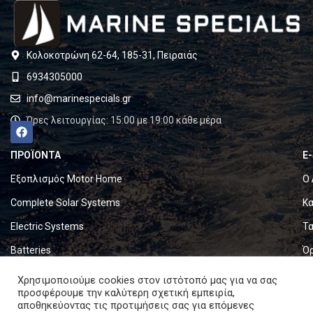
Κολοκοτρώνη 62-64, 185-31, Πειραιάς
6934305000
info@marinespecials.gr
Ώρες λειτουργίας: 15:00 με 19:00 κάθε μέρα
ΠΡΟΪΟΝΤΑ
E
Εξοπλισμός Motor Home
Ο 
Complete Solar Systems
Κα
Electric Systems
Τα
Batteries
Ό
Set & Fold Solar Panels
Πο
Χρησιμοποιούμε cookies στον ιστότοπό μας για να σας
προσφέρουμε την καλύτερη σχετική εμπειρία,
Marine Equipment
Πο
αποθηκεύοντας τις προτιμήσεις σας για επόμενες