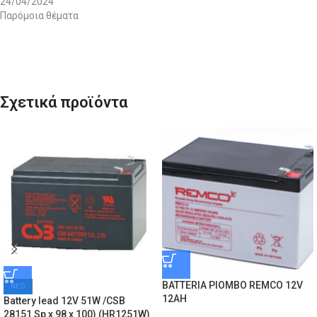
24/04/2024
Παρόμοια θέματα
Σχετικά προϊόντα
BATTERIA PIOMBO REMCO 12V
ΝΕΟ
12AH
Battery lead 12V 51W /CSB
28151 Sp x 98 x 100) (HR1251W)