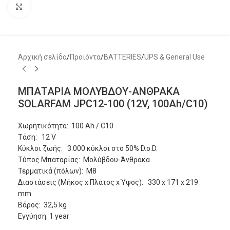
Μεγέθυνση
Αρχική σελίδα
/
Προϊόντα
/
BATTERIES
/
UPS & General Use
ΜΠΑΤΑΡΙΑ ΜΟΛΥΒΔΟΥ-ΑΝΘΡΑΚΑ
SOLARFAM JPC12-100 (12V, 100Ah/C10)
Χωρητικότητα: 100 Ah / C10
Τάση: 12 V
Κύκλοι ζωής: 3.000 κύκλοι στο 50% D.o.D.
Τύπος Μπαταρίας: Μολύβδου-Άνθρακα
Τερματικά (πόλων): M8
Διαστάσεις (Μήκος x Πλάτος x Ύψος): 330 x 171 x 219
mm
Βάρος: 32,5 kg
Εγγύηση: 1 year