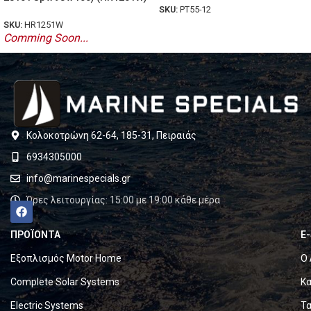
SKU:
PT55-12
SKU:
HR1251W
Comming Soon...
Κολοκοτρώνη 62-64, 185-31, Πειραιάς
6934305000
info@marinespecials.gr
Ώρες λειτουργίας: 15:00 με 19:00 κάθε μέρα
ΠΡΟΪΟΝΤΑ
E
Εξοπλισμός Motor Home
Ο 
Complete Solar Systems
Κα
Electric Systems
Τα