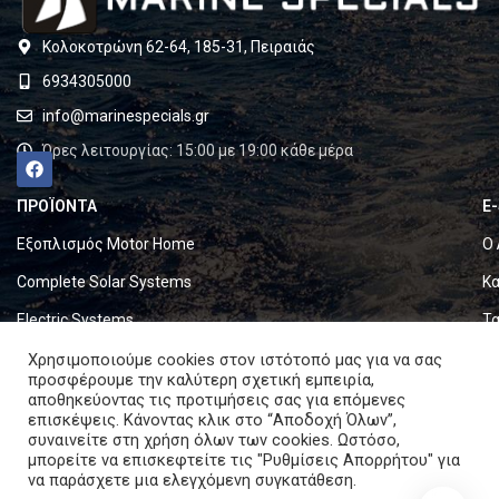
Κολοκοτρώνη 62-64, 185-31, Πειραιάς
6934305000
info@marinespecials.gr
Ώρες λειτουργίας: 15:00 με 19:00 κάθε μέρα
ΠΡΟΪΟΝΤΑ
E
Εξοπλισμός Motor Home
Ο 
Complete Solar Systems
Κα
Electric Systems
Τα
Batteries
Ό
Χρησιμοποιούμε cookies στον ιστότοπό μας για να σας
προσφέρουμε την καλύτερη σχετική εμπειρία,
Set & Fold Solar Panels
Πο
αποθηκεύοντας τις προτιμήσεις σας για επόμενες
επισκέψεις. Κάνοντας κλικ στο “Αποδοχή Όλων”,
Marine Equipment
Πο
συναινείτε στη χρήση όλων των cookies. Ωστόσο,
μπορείτε να επισκεφτείτε τις "Ρυθμίσεις Απορρήτου" για
να παράσχετε μια ελεγχόμενη συγκατάθεση.