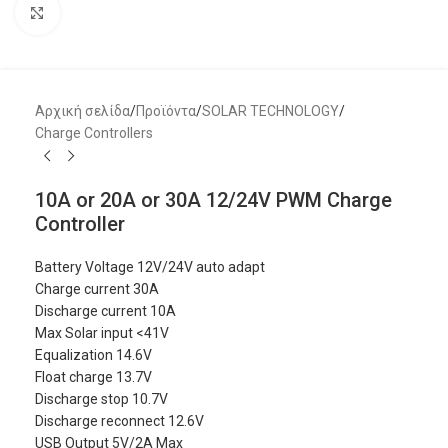
Μεγέθυνση
Αρχική σελίδα
/
Προϊόντα
/
SOLAR TECHNOLOGY
/
Charge Controllers
10A or 20A or 30A 12/24V PWM Charge
Controller
Battery Voltage 12V/24V auto adapt
Charge current 30A
Discharge current 10A
Max Solar input <41V
Equalization 14.6V
Float charge 13.7V
Discharge stop 10.7V
Discharge reconnect 12.6V
USB Output 5V/2A Max