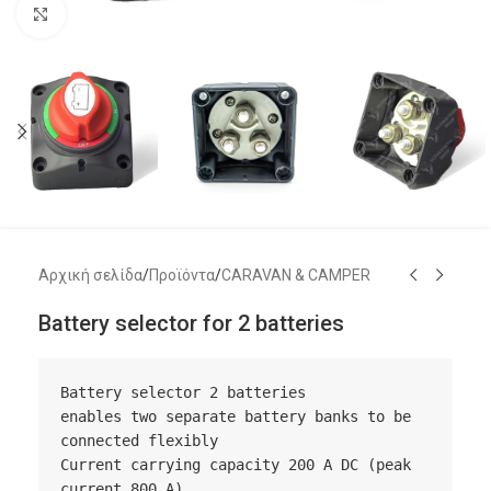
Μεγέθυνση
Αρχική σελίδα
/
Προϊόντα
/
CARAVAN & CAMPER
Battery selector for 2 batteries
Battery selector 2 batteries

enables two separate battery banks to be 
connected flexibly

Current carrying capacity 200 A DC (peak 
current 800 A)
