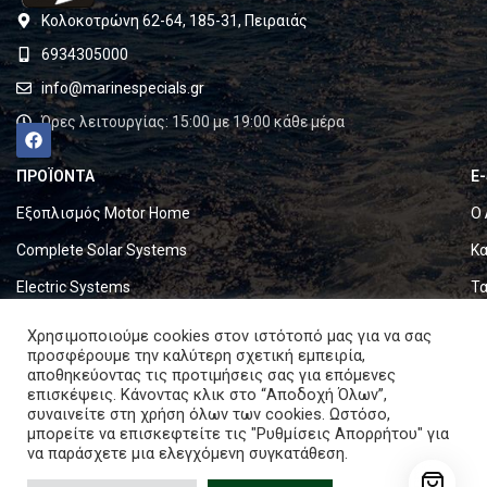
Κολοκοτρώνη 62-64, 185-31, Πειραιάς
6934305000
info@marinespecials.gr
Ώρες λειτουργίας: 15:00 με 19:00 κάθε μέρα
ΠΡΟΪΟΝΤΑ
E
Εξοπλισμός Motor Home
Ο 
Complete Solar Systems
Κα
Electric Systems
Τα
Batteries
Ό
Χρησιμοποιούμε cookies στον ιστότοπό μας για να σας
προσφέρουμε την καλύτερη σχετική εμπειρία,
Set & Fold Solar Panels
Πο
αποθηκεύοντας τις προτιμήσεις σας για επόμενες
επισκέψεις. Κάνοντας κλικ στο “Αποδοχή Όλων”,
Marine Equipment
Πο
συναινείτε στη χρήση όλων των cookies. Ωστόσο,
μπορείτε να επισκεφτείτε τις "Ρυθμίσεις Απορρήτου" για
να παράσχετε μια ελεγχόμενη συγκατάθεση.
Copyright © 2024. All rights reserved.