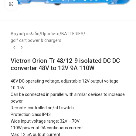
Μεγέθυνση
Αρχική σελίδα
/
Προϊόντα
/
BATTERIES
/
golf cart power & chargers
Victron Orion-Tr 48/12-9 isolated DC DC
converter 48V to 12V 9A 110W
48V DC operating voltage, adjustable 12V output voltage
10-15V
Can be connected in parallel with similar devices to increase
power
Remote-controlled on/off switch
Protection class IP43
Wide input voltage range: 32V – 70V
110W power at 9A continuous current
Max. 12.5A output current