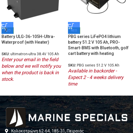
ΝΕΟ
ΝΕΟ
Battery ULG-36-105H-Ultra-
PBG series LiFePO4 lithium
Waterproof (with Heater)
battery 51.2 V 105 Ah, PRO-
Smart-BMS with Bluetooth, golf
cart battery with heating
SKU:
ultimatron-ultra 38.4V 105 Ah
Enter your email in the field
SKU:
PBG series 51.2 V 105 Ah
below and we will notify you
Available in backorder -
when the product is back in
Expect 2 - 4 weeks delivery
stock.
time
Κολοκοτρώνη 62-64, 185-31, Πειραιάς