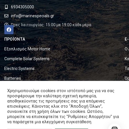
6934305000
info@marinespecials.gr
Ώρες λειτουργίας: 15:00 με 19:00 κάθε μέρα
ΠΡΟΪΟΝΤΑ
E
Εξοπλισμός Motor Home
Ο 
Complete Solar Systems
Κα
Electric Systems
Τα
Batteries
Ό
Set & Fold Solar Panels
Πο
Χρησιμοποιούμε cookies στον ιστότοπό μας για να σας
προσφέρουμε την καλύτερη σχετική εμπειρία,
Marine Equipment
Πο
αποθηκεύοντας τις προτιμήσεις σας για επόμενες
επισκέψεις. Κάνοντας κλικ στο “Αποδοχή Όλων”,
συναινείτε στη χρήση όλων των cookies. Ωστόσο,
Copyright © 2024. All rights reserved.
μπορείτε να επισκεφτείτε τις "Ρυθμίσεις Απορρήτου" για
να παράσχετε μια ελεγχόμενη συγκατάθεση.