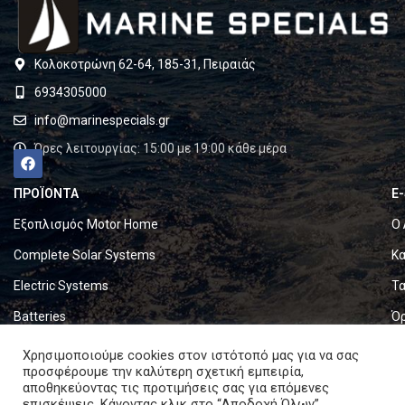
Κολοκοτρώνη 62-64, 185-31, Πειραιάς
6934305000
info@marinespecials.gr
Ώρες λειτουργίας: 15:00 με 19:00 κάθε μέρα
ΠΡΟΪΟΝΤΑ
E
Εξοπλισμός Motor Home
Ο 
Complete Solar Systems
Κα
Electric Systems
Τα
Batteries
Ό
Set & Fold Solar Panels
Πο
Χρησιμοποιούμε cookies στον ιστότοπό μας για να σας
προσφέρουμε την καλύτερη σχετική εμπειρία,
Marine Equipment
Πο
αποθηκεύοντας τις προτιμήσεις σας για επόμενες
επισκέψεις. Κάνοντας κλικ στο “Αποδοχή Όλων”,