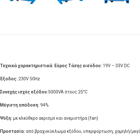
Τεχνικά χαρακτηριστικά:
Εύρος Τάσης εισόδου:
19V – 33V DC
Έξοδος:
230V 50Hz
Συνεχής ισχύς εξόδου:
5000VA στους 25°C
Mέγιστη απόδοση:
94%
Ψύξη:
με ελεύθερο αερισμό και ανεμιστήρα (fan)
Προστασία:
από βραχυκύκλωμα εξόδου, υπερφόρτωση, χαμηλή/μεγά