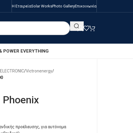
Η Εταιρεία
Solar Works
Photo Gallery
Επικοινωνία
 & POWER EVERYTHING
/ELECTRONIC
/
Victronenergy
/
00
n Phoenix
λανδικής προέλευσης, για αυτόνομα