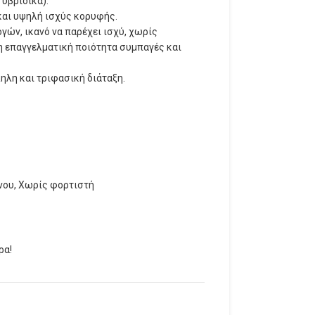
υβριδικά).
και υψηλή ισχύς κορυφής.
γών, ικανό να παρέχει ισχύ, χωρίς
η επαγγελματική ποιότητα συμπαγές και
λη και τριφασική διάταξη.
νου, Χωρίς φορτιστή
ρα!