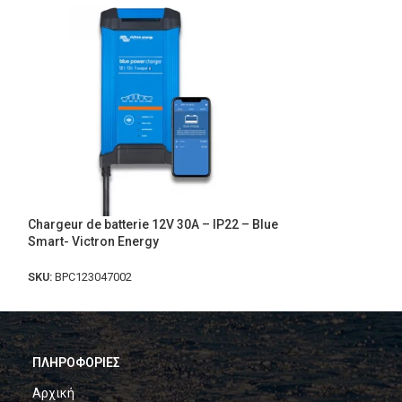
Chargeur de batterie 12V 30A – IP22 – Blue
Chargeur de batt
Smart- Victron Energy
BlueSmart – Vict
SKU:
BPC123047002
SKU:
MPC12/1200/50
ΠΛΗΡΟΦΟΡΙΕΣ
Αρχική