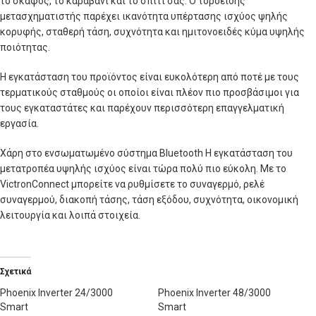
το σκάφος, το καραβάνι και το σπίτι σας. Ο τοροειδής
μετασχηματιστής παρέχει ικανότητα υπέρτασης ισχύος ψηλής
κορυφής, σταθερή τάση, συχνότητα και ημιτονοειδές κύμα υψηλής
ποιότητας.
Η εγκατάσταση του προϊόντος είναι ευκολότερη από ποτέ με τους
τερματικούς σταθμούς οι οποίοι είναι πλέον πιο προσβάσιμοι για
τους εγκαταστάτες και παρέχουν περισσότερη επαγγελματική
εργασία.
Χάρη στο ενσωματωμένο σύστημα Bluetooth Η εγκατάσταση του
μετατροπέα υψηλής ισχύος είναι τώρα πολύ πιο εύκολη. Με το
VictronConnect μπορείτε να ρυθμίσετε το συναγερμό, ρελέ
συναγερμού, διακοπή τάσης, τάση εξόδου, συχνότητα, οικονομική
λειτουργία και λοιπά στοιχεία.
Σχετικά
Phoenix Inverter 24/3000
Phoenix Inverter 48/3000
Smart
Smart