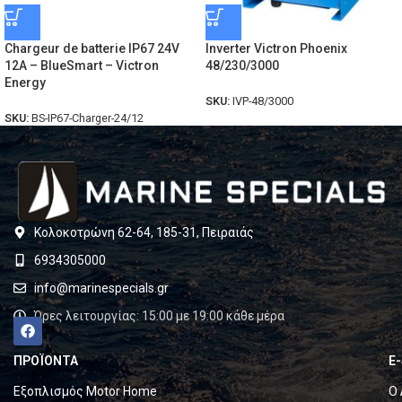
Chargeur de batterie IP67 24V
Inverter Victron Phoenix
12A – BlueSmart – Victron
48/230/3000
Energy
SKU:
IVP-48/3000
SKU:
BS-IP67-Charger-24/12
Κολοκοτρώνη 62-64, 185-31, Πειραιάς
6934305000
info@marinespecials.gr
Ώρες λειτουργίας: 15:00 με 19:00 κάθε μέρα
ΠΡΟΪΟΝΤΑ
E
Εξοπλισμός Motor Home
Ο 