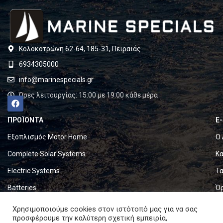
Κολοκοτρώνη 62-64, 185-31, Πειραιάς
6934305000
info@marinespecials.gr
Ώρες λειτουργίας: 15:00 με 19:00 κάθε μέρα
ΠΡΟΪΟΝΤΑ
E
Εξοπλισμός Motor Home
Ο 
Complete Solar Systems
Κα
Electric Systems
Τα
Batteries
Ό
Set & Fold Solar Panels
Πο
Χρησιμοποιούμε cookies στον ιστότοπό μας για να σας
προσφέρουμε την καλύτερη σχετική εμπειρία,
Marine Equipment
Πο