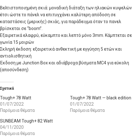
Βελτιστοποιημένη σκιά: μοναδική διάταξη των ηλιακών κυψελών
έτσι ώστε το πάνελ να επιτυγχάνει καλύτερη απόδοση σε
καταστάσεις (μερικής) σκιάς, για παράδειγμα όταν το πανελ
βρίσκεται σε “boom”.
Εξαιρετικά ελαφρύ, εύκαμπτο και λεπτό μόνο 3mm. Κάμπτεται σε
γωνία 15 μοιρών
Σκληρή έκδοση: εξαιρετικά ανθεκτική με εγγύηση 5 ετών και
αντιολισθητική
Έκδοση με Junction Box και αδιάβροχα βύσματα MC4 για εύκολη
(αποσύνδεση)
Σχετικά
Tough+ 78 Watt
Tough+ 78 Watt — black edition
01/07/2022
01/07/2022
Παρόμοια θέματα
Παρόμοια θέματα
SUNBEAM Tough+ 82 Watt
04/11/2020
Παρόμοια θέματα