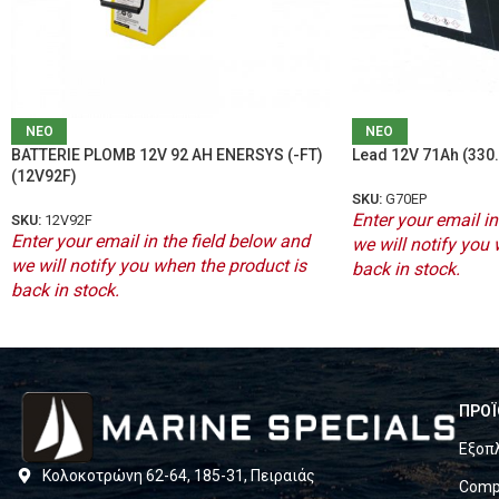
ΝΕΟ
ΝΕΟ
BATTERIE PLOMB 12V 92 AH ENERSYS (-FT)
Lead 12V 71Ah (330.
(12V92F)
SKU:
G70EP
Enter your email in
SKU:
12V92F
Enter your email in the field below and
we will notify you 
we will notify you when the product is
back in stock.
back in stock.
ΠΡΟΪ
Εξοπ
Κολοκοτρώνη 62-64, 185-31, Πειραιάς
Compl