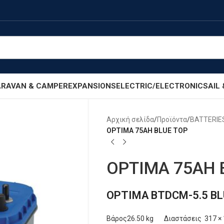
RAVAN & CAMPER
EXPANSIONS
ELECTRIC/ELECTRONIC
SAIL
Αρχική σελίδα
/
Προϊόντα
/
BATTERIE
OPTIMA 75AH BLUE TOP
OPTIMA 75AH 
OPTIMA BTDCM-5.5 BL
Βάρος26.50 kg Διαστάσεις 317 × 