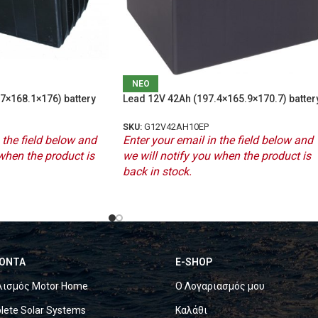
ΝΕΟ
7×168.1×176) battery
Lead 12V 42Ah (197.4×165.9×170.7) batter
SKU:
G12V42AH10EP
 the field below and
Enter your email in the field below and
when the product is
we will notify you when the product is
back in stock.
ΟΝΤΑ
E-SHOP
λισμός Motor Home
Ο Λογαριασμός μου
ete Solar Systems
Καλάθι