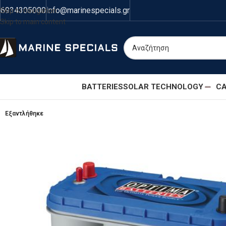
6934305000
info@marinespecials.gr
Skip to navigation
Skip to main content
BATTERIES
SOLAR TECHNOLOGY
CA
Εξαντλήθηκε