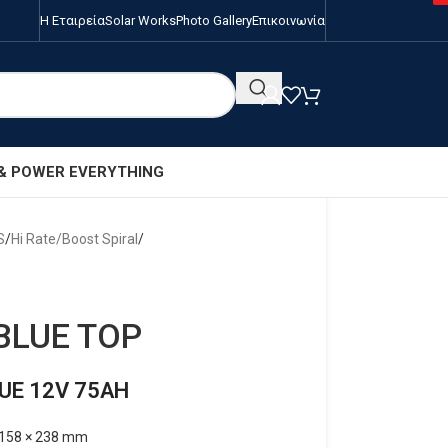
Η Εταιρεία
Solar Works
Photo Gallery
Επικοινωνία
 & POWER EVERYTHING
S
/
Hi Rate/Boost Spiral
/
BLUE TOP
UE 12V 75AH
158 × 238 mm