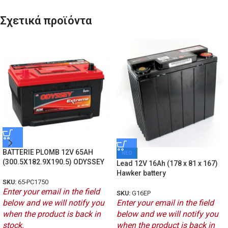
Σχετικά προϊόντα
BATTERIE PLOMB 12V 65AH
ΝΕΟ
(300.5X182.9X190.5) ODYSSEY
Lead 12V 16Ah (178 x 81 x 167)
Hawker battery
SKU:
65-PC1750
Enter your email in the field
SKU:
G16EP
below and we will notify you
Enter your email in the field
when the product is back in
below and we will notify you
stock.
when the product is back in