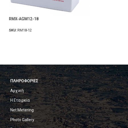
RMX-AGM12-18
SKU:
RM18-12
Blue Dynamic B1
SKU:
Blue Dynamic
ΠΛΗΡΟΦΟΡΙΕΣ
Αρχική
Η Εταιρεία
Net Metering
Photo Gallery