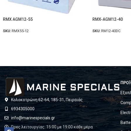
RMX AGM12-55
RMX-AGM12-40
SKU:
RMX55-12
SKU:
RM12-40DC
ΠΡΟΪ
Εξοπ
Κολοκοτρώνη 62-64, 185-31, Πειραιάς
Compl
6934305000
Elect
info@marinespecials.gr
Batte
Ώρες λειτουργίας: 15:00 με 19:00 κάθε μέρα