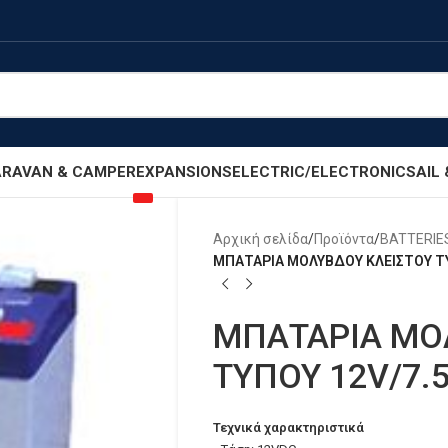
RAVAN & CAMPER
EXPANSIONS
ELECTRIC/ELECTRONIC
SAIL
Αρχική σελίδα
/
Προϊόντα
/
BATTERIE
ΜΠΑΤΑΡΙΑ ΜΟΛΥΒΔΟΥ ΚΛΕΙΣΤΟΥ ΤΥ
ΜΠΑΤΑΡΙΑ ΜΟ
ΤΥΠΟΥ 12V/7.
Τεχνικά χαρακτηριστικά