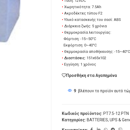
•
Τάση: 12VDC
•
Χωρητικότητα: 7.5Ah
•
Ακροδέκτες τύπου F2
•
Υλικό κατασκευής του σασί: ABS
•
Διάρκεια ζωής: 5 χρόνια
•
Θερμοκρασία λειτουργίας:
Φόρτιση: -15~50°C
Εκφόρτιση: 0~40°C
•
Θερμοκρασία αποθήκευσης: -15~40°C
•
Διαστάσεις
:
151x65x102
•
Εγγύηση: 1 χρόνος
Προσθήκη στα Αγαπημένα
9
βλέπουν το προϊόν αυτό τώ
Κωδικός προϊόντος:
PT7.5-12 PTN
Κατηγορίες:
BATTERIES
,
UPS & Gene
Κοινοποίηση: