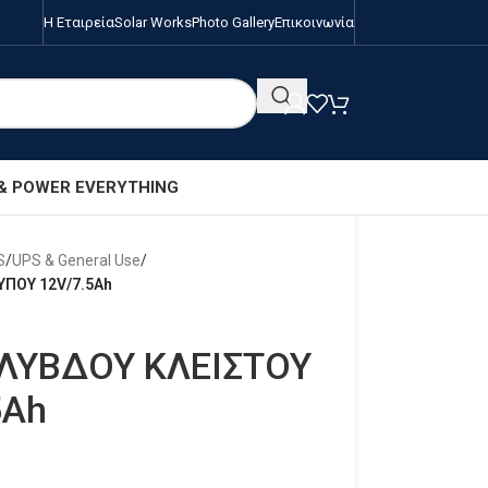
Η Εταιρεία
Solar Works
Photo Gallery
Επικοινωνία
 & POWER EVERYTHING
S
/
UPS & General Use
/
ΠΟΥ 12V/7.5Ah
ΛΥΒΔΟΥ ΚΛΕΙΣΤΟΥ
5Ah