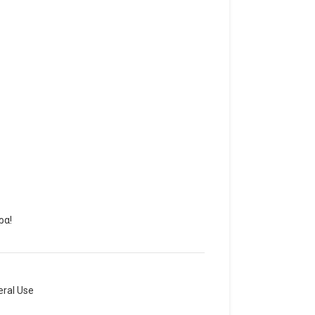
ρα!
ral Use