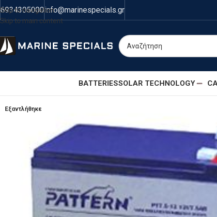
6934305000
info@marinespecials.gr
Skip to navigation
Skip to main content
BATTERIES
SOLAR TECHNOLOGY
CA
Εξαντλήθηκε