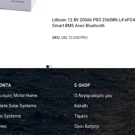
Lithium 12.8V 200Ah PRO 2560Wh LiFePO4
Smart BMS Avec Bluetooth
SKU:
UBL12-200-PRO
ΟΝΤΑ
E-SHOP
λισμός Motor Home
Ο Λογαριασμός μου
ete Solar Systems
Καλάθι
ric Systems
Ταμείο
ries
Όροι Χρήσης