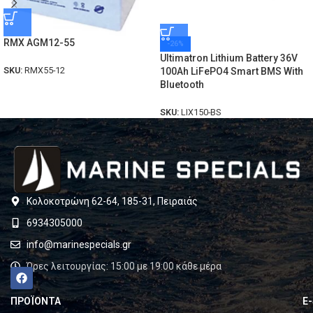
RMX AGM12-55
-26%
Ultimatron Lithium Battery 36V
SKU:
RMX55-12
100Ah LiFePO4 Smart BMS With
Bluetooth
SKU:
LIX150-BS
Κολοκοτρώνη 62-64, 185-31, Πειραιάς
6934305000
info@marinespecials.gr
Ώρες λειτουργίας: 15:00 με 19:00 κάθε μέρα
ΠΡΟΪΟΝΤΑ
E