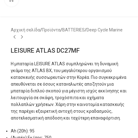
Αρχική σελίδα
/
Προϊόντα
/
BATTERIES
/
Deep Cycle Marine
LEISURE ATLAS DC27MF
Η μπαταρία LEISURE ATLAS συμπληρώνει τη δυναμική
γκάμα της ATLAS BX, του μεγαλύτερου οργανισμού
κατασκευής συσσωρευτών στην Κορέα. Πιο συγκεκριμένα
απευθύνεται σε όσους καταναλωτές αποζητούν μια
μπαταρία διπλού σκοπού για μέγιστη ισχύς εκκίνησης και
λειτουργία σε σκάφη, τροχόσπιτα και οχήματα
πολλαπλών χρήσεων. Χάρη στην καινοτομία κατασκευής
της παρέχει εξαιρετική αντοχή στους κραδασμούς,
αποτελεσματική απόδοση και ταχύτερη επαναφόρτιση.
Ah (20h): 95
(Aμπέρ) Εκ/σης: 750