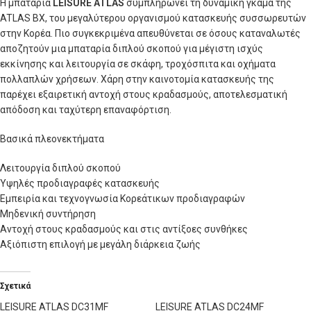
Η μπαταρία
LEISURE ATLAS
συμπληρώνει τη δυναμική γκάμα της
ATLAS BX, του μεγαλύτερου οργανισμού κατασκευής συσσωρευτών
στην Κορέα. Πιο συγκεκριμένα απευθύνεται σε όσους καταναλωτές
αποζητούν μια μπαταρία διπλού σκοπού για μέγιστη ισχύς
εκκίνησης και λειτουργία σε σκάφη, τροχόσπιτα και οχήματα
πολλαπλών χρήσεων. Χάρη στην καινοτομία κατασκευής της
παρέχει εξαιρετική αντοχή στους κραδασμούς, αποτελεσματική
απόδοση και ταχύτερη επαναφόρτιση.
Βασικά πλεονεκτήματα
Λειτουργία διπλού σκοπού
Υψηλές προδιαγραφές κατασκευής
Εμπειρία και τεχνογνωσία Κορεάτικων προδιαγραφών
Μηδενική συντήρηση
Αντοχή στους κραδασμούς και στις αντίξοες συνθήκες
Αξιόπιστη επιλογή με μεγάλη διάρκεια ζωής
Σχετικά
LEISURE ATLAS DC31MF
LEISURE ATLAS DC24MF