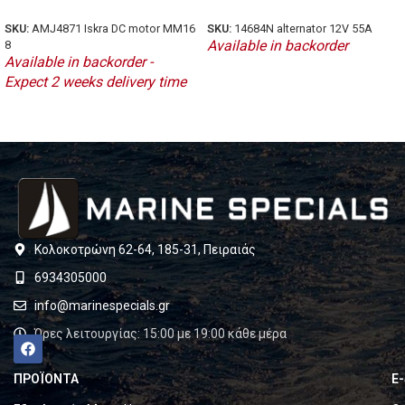
SKU:
AMJ4871 Iskra DC motor MM16
SKU:
14684N alternator 12V 55A
Available in backorder
8
Available in backorder -
Expect 2 weeks delivery time
Κολοκοτρώνη 62-64, 185-31, Πειραιάς
6934305000
info@marinespecials.gr
Ώρες λειτουργίας: 15:00 με 19:00 κάθε μέρα
ΠΡΟΪΟΝΤΑ
E