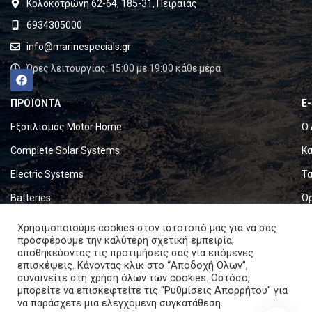
Κολοκοτρώνη 62-64, 185-31, Πειραιάς
6934305000
info@marinespecials.gr
Ώρες λειτουργίας: 15:00 με 19:00 κάθε μέρα
ΠΡΟΪΟΝΤΑ
E
Εξοπλισμός Motor Home
Ο 
Complete Solar Systems
Κα
Electric Systems
Τα
Batteries
Ό
Set & Fold Solar Panels
Πο
Χρησιμοποιούμε cookies στον ιστότοπό μας για να σας
προσφέρουμε την καλύτερη σχετική εμπειρία,
Marine Equipment
Πο
αποθηκεύοντας τις προτιμήσεις σας για επόμενες
επισκέψεις. Κάνοντας κλικ στο “Αποδοχή Όλων”,
συναινείτε στη χρήση όλων των cookies. Ωστόσο,
Copyright © 2024. All rights reserved.
μπορείτε να επισκεφτείτε τις "Ρυθμίσεις Απορρήτου" για
να παράσχετε μια ελεγχόμενη συγκατάθεση.