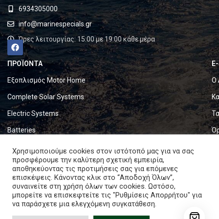
6934305000
info@marinespecials.gr
Ώρες λειτουργίας: 15:00 με 19:00 κάθε μέρα
ΠΡΟΪΟΝΤΑ
E
Εξοπλισμός Motor Home
Ο 
Complete Solar Systems
Κα
Electric Systems
Τα
Batteries
Ό
Set & Fold Solar Panels
Πο
Χρησιμοποιούμε cookies στον ιστότοπό μας για να σας
προσφέρουμε την καλύτερη σχετική εμπειρία,
Marine Equipment
Πο
αποθηκεύοντας τις προτιμήσεις σας για επόμενες
επισκέψεις. Κάνοντας κλικ στο “Αποδοχή Όλων”,
συναινείτε στη χρήση όλων των cookies. Ωστόσο,
Copyright © 2024. All rights reserved.
μπορείτε να επισκεφτείτε τις "Ρυθμίσεις Απορρήτου" για
να παράσχετε μια ελεγχόμενη συγκατάθεση.