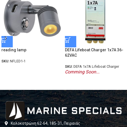
reading lamp
DEFA Lifeboat Charger 1x7A 36-
62VAC
SKU:
NFLED1-1
SKU:
DEFA 1x7A Lifeboat Charger
Comming Soon...
Κολοκοτρώνη 62-64, 185-31, Πειραιάς