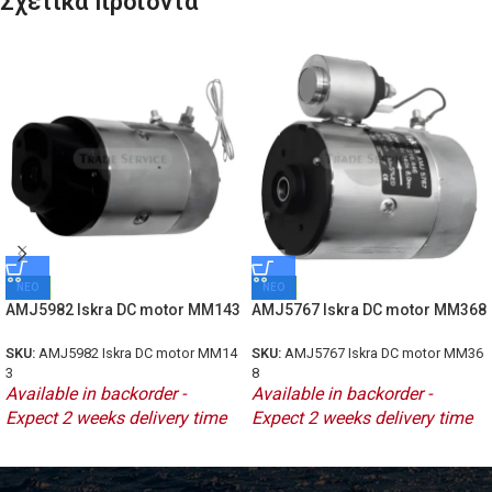
Σχετικά προϊόντα
ΝΕΟ
ΝΕΟ
AMJ5982 Iskra DC motor MM143
AMJ5767 Iskra DC motor MM368
SKU:
AMJ5982 Iskra DC motor MM14
SKU:
AMJ5767 Iskra DC motor MM36
3
8
Available in backorder -
Available in backorder -
Expect 2 weeks delivery time
Expect 2 weeks delivery time