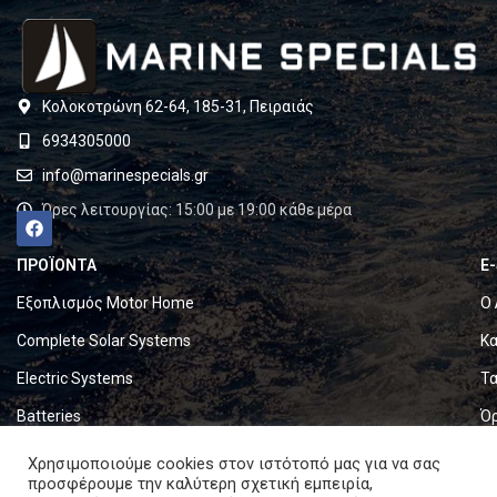
Κολοκοτρώνη 62-64, 185-31, Πειραιάς
6934305000
info@marinespecials.gr
Ώρες λειτουργίας: 15:00 με 19:00 κάθε μέρα
ΠΡΟΪΟΝΤΑ
E
Εξοπλισμός Motor Home
Ο 
Complete Solar Systems
Κα
Electric Systems
Τα
Batteries
Ό
Set & Fold Solar Panels
Πο
Χρησιμοποιούμε cookies στον ιστότοπό μας για να σας
προσφέρουμε την καλύτερη σχετική εμπειρία,
Marine Equipment
Πο