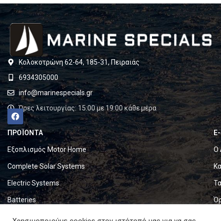
Κολοκοτρώνη 62-64, 185-31, Πειραιάς
6934305000
info@marinespecials.gr
Ώρες λειτουργίας: 15:00 με 19:00 κάθε μέρα
ΠΡΟΪΟΝΤΑ
E
Εξοπλισμός Motor Home
Ο 
Complete Solar Systems
Κα
Electric Systems
Τα
Batteries
Ό
Set & Fold Solar Panels
Πο