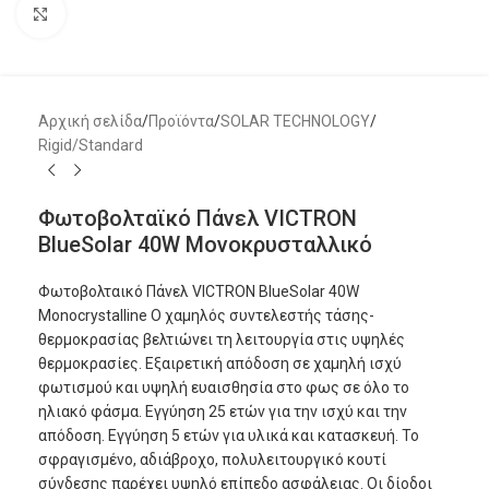
Μεγέθυνση
Αρχική σελίδα
/
Προϊόντα
/
SOLAR TECHNOLOGY
/
Rigid/Standard
Φωτοβολταϊκό Πάνελ VICTRON
BlueSolar 40W Μονοκρυσταλλικό
Φωτοβολταικό Πάνελ VICTRON BlueSolar 40W
Monocrystalline Ο χαμηλός συντελεστής τάσης-
θερμοκρασίας βελτιώνει τη λειτουργία στις υψηλές
θερμοκρασίες. Εξαιρετική απόδοση σε χαμηλή ισχύ
φωτισμού και υψηλή ευαισθησία στο φως σε όλο το
ηλιακό φάσμα. Εγγύηση 25 ετών για την ισχύ και την
απόδοση. Εγγύηση 5 ετών για υλικά και κατασκευή. Το
σφραγισμένο, αδιάβροχο, πολυλειτουργικό κουτί
σύνδεσης παρέχει υψηλό επίπεδο ασφάλειας. Οι δίοδοι