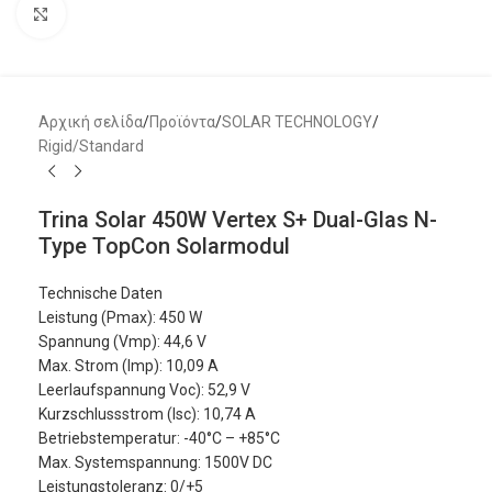
Μεγέθυνση
Αρχική σελίδα
/
Προϊόντα
/
SOLAR TECHNOLOGY
/
Rigid/Standard
Trina Solar 450W Vertex S+ Dual-Glas N-
Type TopCon Solarmodul
Technische Daten
Leistung (Pmax): 450 W
Spannung (Vmp): 44,6 V
Max. Strom (Imp): 10,09 A
Leerlaufspannung Voc): 52,9 V
Kurzschlussstrom (Isc): 10,74 A
Betriebstemperatur: -40°C – +85°C
Max. Systemspannung: 1500V DC
Leistungstoleranz: 0/+5