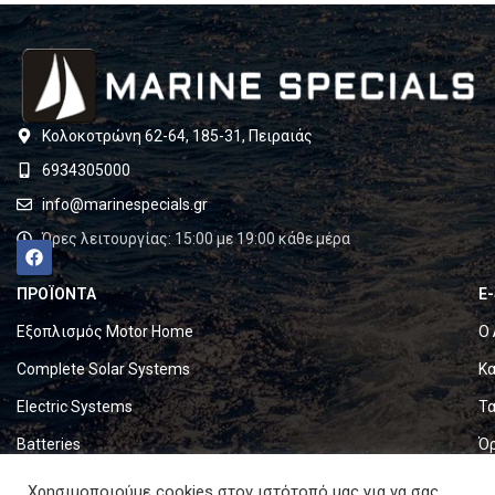
Κολοκοτρώνη 62-64, 185-31, Πειραιάς
6934305000
info@marinespecials.gr
Ώρες λειτουργίας: 15:00 με 19:00 κάθε μέρα
ΠΡΟΪΟΝΤΑ
E
Εξοπλισμός Motor Home
Ο 
Complete Solar Systems
Κα
Electric Systems
Τα
Batteries
Ό
Set & Fold Solar Panels
Πο
Χρησιμοποιούμε cookies στον ιστότοπό μας για να σας