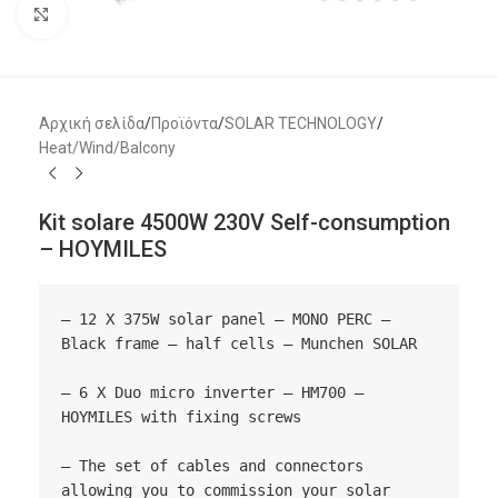
Μεγέθυνση
Αρχική σελίδα
/
Προϊόντα
/
SOLAR TECHNOLOGY
/
Heat/Wind/Balcony
Kit solare 4500W 230V Self-consumption
– HOYMILES
– 12 X 375W solar panel – MONO PERC – 
Black frame – half cells – Munchen SOLAR

– 6 X Duo micro inverter – HM700 – 
HOYMILES with fixing screws

– The set of cables and connectors 
allowing you to commission your solar 