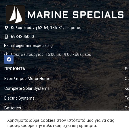
Κολοκοτρώνη 62-64, 185-31, Πειραιάς
6934305000
info@marinespecials.gr
Ώρες λειτουργίας: 15:00 με 19:00 κάθε μέρα
ΠΡΟΪΟΝΤΑ
E
Εξοπλισμός Motor Home
Ο 
Complete Solar Systems
Κα
Electric Systems
Τα
Batteries
Ό
Set & Fold Solar Panels
Πο
Χρησιμοποιούμε cookies στον ιστότοπό μας για να σας
προσφέρουμε την καλύτερη σχετική εμπειρία,
Marine Equipment
Πο