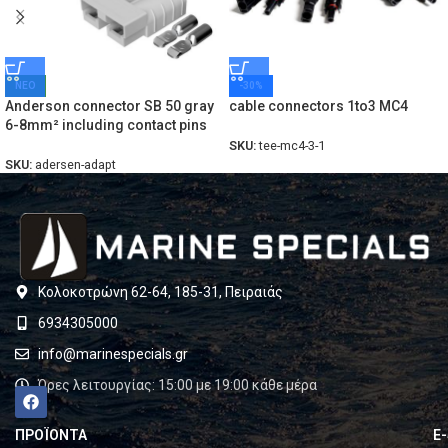
ΝΕΟ
-30%
Anderson connector SB 50 gray
cable connectors 1to3 MC4
6-8mm² including contact pins
SKU:
tee-mc4-3-1
SKU:
adersen-adapt
Κολοκοτρώνη 62-64, 185-31, Πειραιάς
6934305000
info@marinespecials.gr
Ώρες λειτουργίας: 15:00 με 19:00 κάθε μέρα
ΠΡΟΪΟΝΤΑ
E