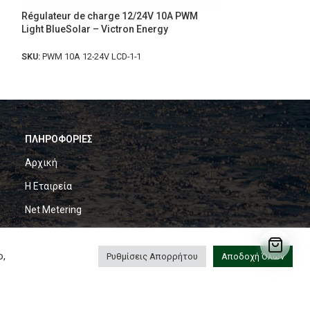
Régulateur de charge 12/24V 10A PWM
MOONRAY 320 S
Light BlueSolar – Victron Energy
CONTROLLER
SKU:
PWM 10A 12-24V LCD-1-1
SKU:
MOONRAY320
ΠΛΗΡΟΦΟΡΙΕΣ
Αρχική
Η Εταιρεία
Net Metering
Photo Gallery
ο,
Ρυθμίσεις Απορρήτου
Αποδοχή Όλων
Επικοινωνία