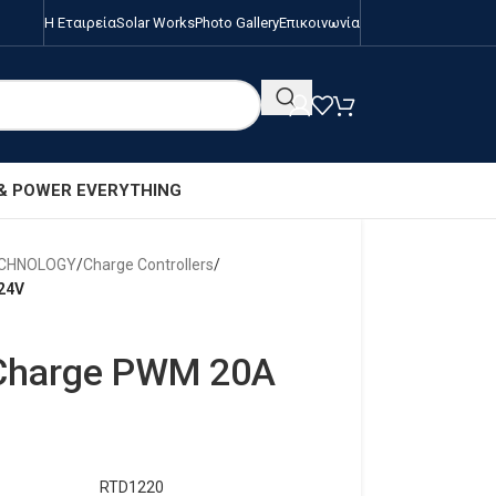
Η Εταιρεία
Solar Works
Photo Gallery
Επικοινωνία
 & POWER EVERYTHING
ECHNOLOGY
/
Charge Controllers
/
24V
 Charge PWM 20A
RTD1220