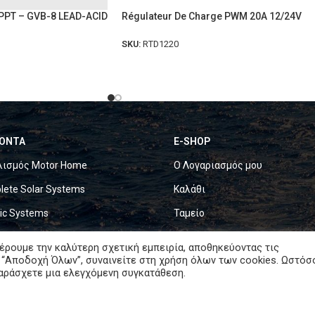
PT – GVB-8 LEAD-ACID
Régulateur De Charge PWM 20A 12/24V
SKU:
RTD1220
ΟΝΤΑ
E-SHOP
λισμός Motor Home
Ο Λογαριασμός μου
ete Solar Systems
Καλάθι
ric Systems
Ταμείο
ries
Όροι Χρήσης
έρουμε την καλύτερη σχετική εμπειρία, αποθηκεύοντας τις
 “Αποδοχή Όλων”, συναινείτε στη χρήση όλων των cookies. Ωστόσ
 Fold Solar Panels
Πολιτική Cookies
παράσχετε μια ελεγχόμενη συγκατάθεση.
ne Equipment
Πολιτική Απορρήτου