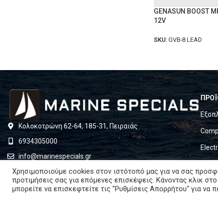
GENASUN BOOST MP
12V
SKU:
GVB-8 LEAD
ΠΡΟΪ
Εξοπ
Κολοκοτρώνη 62-64, 185-31, Πειραιάς
Compl
6934305000
Elect
info@marinespecials.gr
Batte
Χρησιμοποιούμε cookies στον ιστότοπό μας για να σας προσφ
Ώρες λειτουργίας: 15:00 με 19:00 κάθε μέρα
προτιμήσεις σας για επόμενες επισκέψεις. Κάνοντας κλικ στο
Set &
μπορείτε να επισκεφτείτε τις "Ρυθμίσεις Απορρήτου" για να 
Mari