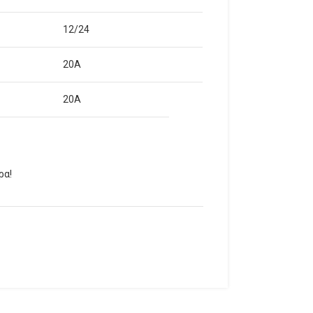
12/24
20A
20A
ρα!