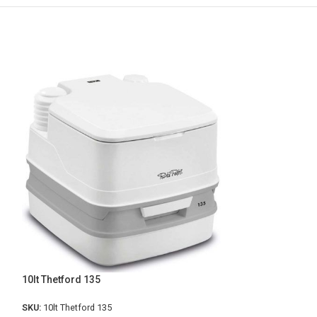
10lt Thetford 135
ΝΕΟ
Fothermo Photovo
SKU:
10lt Thetford 135
Liters – Water He