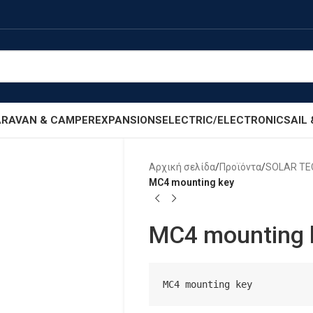
RAVAN & CAMPER
EXPANSIONS
ELECTRIC/ELECTRONIC
SAIL
Αρχική σελίδα
/
Προϊόντα
/
SOLAR T
MC4 mounting key
MC4 mounting 
MC4 mounting key