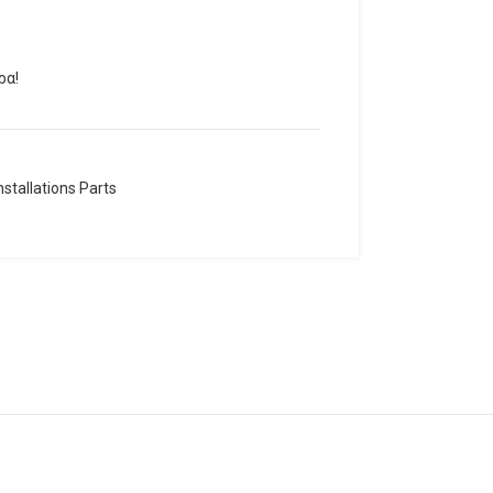
ρα!
nstallations Parts