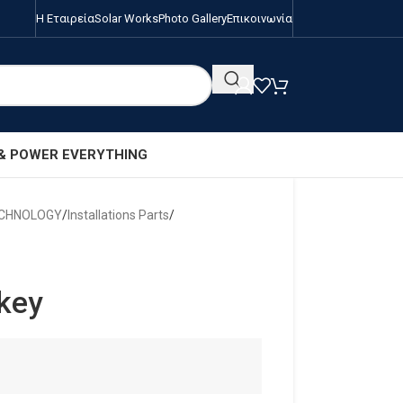
Η Εταιρεία
Solar Works
Photo Gallery
Επικοινωνία
 & POWER EVERYTHING
ECHNOLOGY
/
Installations Parts
/
key