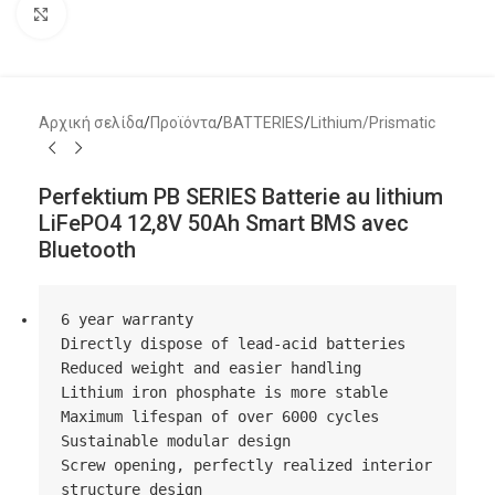
Μεγέθυνση
Αρχική σελίδα
/
Προϊόντα
/
BATTERIES
/
Lithium/Prismatic
Perfektium PB SERIES Batterie au lithium
LiFePO4 12,8V 50Ah Smart BMS avec
Bluetooth
6 year warranty

Directly dispose of lead-acid batteries

Reduced weight and easier handling

Lithium iron phosphate is more stable

Maximum lifespan of over 6000 cycles

Sustainable modular design

Screw opening, perfectly realized interior 
structure design