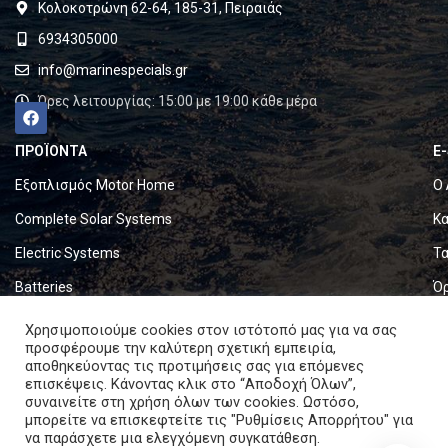
Κολοκοτρώνη 62-64, 185-31, Πειραιάς
6934305000
info@marinespecials.gr
Ώρες λειτουργίας: 15:00 με 19:00 κάθε μέρα
ΠΡΟΪΟΝΤΑ
E
Εξοπλισμός Motor Home
Ο 
Complete Solar Systems
Κα
Electric Systems
Τα
Batteries
Ό
Set & Fold Solar Panels
Πο
Χρησιμοποιούμε cookies στον ιστότοπό μας για να σας
προσφέρουμε την καλύτερη σχετική εμπειρία,
Marine Equipment
Πο
αποθηκεύοντας τις προτιμήσεις σας για επόμενες
επισκέψεις. Κάνοντας κλικ στο “Αποδοχή Όλων”,
συναινείτε στη χρήση όλων των cookies. Ωστόσο,
Copyright © 2024. All rights reserved.
μπορείτε να επισκεφτείτε τις "Ρυθμίσεις Απορρήτου" για
να παράσχετε μια ελεγχόμενη συγκατάθεση.