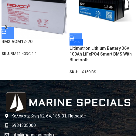
RMX AGM12-70
-26%
Ultimatron Lithium Battery 36V
SKU:
RM12-40DC-1-1
100Ah LiFePO4 Smart BMS With
Bluetooth
SKU:
LIX150-BS
Κολοκοτρώνη 62-64, 185-31, Πειραιάς
6934305000
info@marinespecials.gr