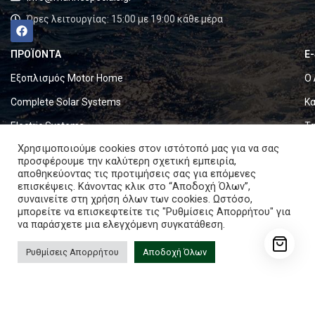
Ώρες λειτουργίας: 15:00 με 19:00 κάθε μέρα
ΠΡΟΪΟΝΤΑ
E
Εξοπλισμός Motor Home
Ο 
Complete Solar Systems
Κα
Electric Systems
Τα
Χρησιμοποιούμε cookies στον ιστότοπό μας για να σας
Batteries
Ό
προσφέρουμε την καλύτερη σχετική εμπειρία,
αποθηκεύοντας τις προτιμήσεις σας για επόμενες
Set & Fold Solar Panels
Πο
επισκέψεις. Κάνοντας κλικ στο “Αποδοχή Όλων”,
Marine Equipment
Πο
συναινείτε στη χρήση όλων των cookies. Ωστόσο,
μπορείτε να επισκεφτείτε τις "Ρυθμίσεις Απορρήτου" για
να παράσχετε μια ελεγχόμενη συγκατάθεση.
Copyright © 2024. All rights reserved.
Ρυθμίσεις Απορρήτου
Αποδοχή Όλων
RMX-AGM12-26
ishlist
Καλάθι
Λογαριασμός