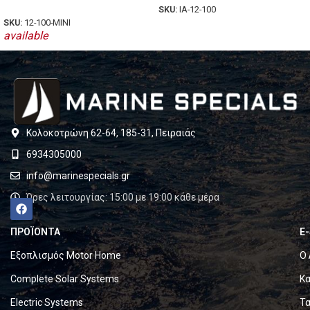
SKU:
IA-12-100
SKU:
12-100-MINI
available
Κολοκοτρώνη 62-64, 185-31, Πειραιάς
6934305000
info@marinespecials.gr
Ώρες λειτουργίας: 15:00 με 19:00 κάθε μέρα
ΠΡΟΪΟΝΤΑ
E
Εξοπλισμός Motor Home
Ο 
Complete Solar Systems
Κα
Electric Systems
Τα