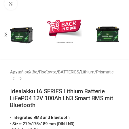
Μεγέθυνση
Αρχική σελίδα
/
Προϊόντα
/
BATTERIES
/
Lithium/Prismatic
Idealakku IA SERIES Lithium Batterie
LiFePO4 12V 100Ah LN3 Smart BMS mit
Bluetooth
• Integrated BMS and Bluetooth
• Size: 279×175×189 mm (DIN LN3)