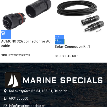
AC MONO 32A connector for AC
ΝΕΟ
cable
Solar-Connection Kit 1
SKU:
8712962393763
SKU:
SOLAR-KIT-1
Κολοκοτρώνη 62-64, 185-31, Πειραιάς
6934305000
info@marinespecials.gr