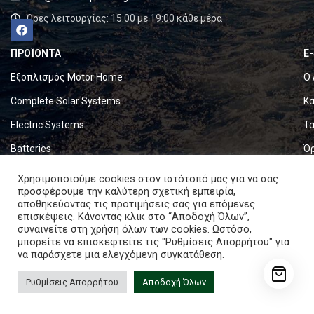
Ώρες λειτουργίας: 15:00 με 19:00 κάθε μέρα
ΠΡΟΪΟΝΤΑ
E
Εξοπλισμός Motor Home
Ο 
Complete Solar Systems
Κα
Electric Systems
Τα
Batteries
Ό
Set & Fold Solar Panels
Πο
Χρησιμοποιούμε cookies στον ιστότοπό μας για να σας
προσφέρουμε την καλύτερη σχετική εμπειρία,
Marine Equipment
Πο
αποθηκεύοντας τις προτιμήσεις σας για επόμενες
επισκέψεις. Κάνοντας κλικ στο “Αποδοχή Όλων”,
συναινείτε στη χρήση όλων των cookies. Ωστόσο,
Copyright © 2024. All rights reserved.
μπορείτε να επισκεφτείτε τις "Ρυθμίσεις Απορρήτου" για
να παράσχετε μια ελεγχόμενη συγκατάθεση.
Ρυθμίσεις Απορρήτου
Αποδοχή Όλων
Caravan-Boat Mounting Bracket In 5 Pcs
ishlist
Καλάθι
Λογαριασμός