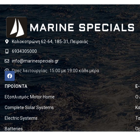
Κολοκοτρώνη 62-64, 185-31, Πειραιάς
6934305000
info@marinespecials.gr
Ώρες λειτουργίας: 15:00 με 19:00 κάθε μέρα
ΠΡΟΪΟΝΤΑ
E
Εξοπλισμός Motor Home
Ο 
Complete Solar Systems
Κα
Electric Systems
Τα
Batteries
Ό
Set & Fold Solar Panels
Πο