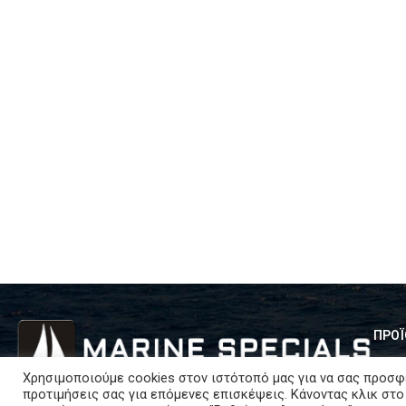
ΠΡΟΪ
Εξοπ
Χρησιμοποιούμε cookies στον ιστότοπό μας για να σας προσφ
Κολοκοτρώνη 62-64, 185-31, Πειραιάς
προτιμήσεις σας για επόμενες επισκέψεις. Κάνοντας κλικ στο
Compl