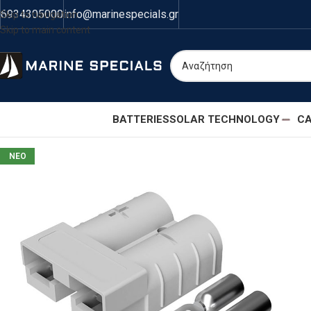
6934305000
info@marinespecials.gr
Skip to navigation
Skip to main content
BATTERIES
SOLAR TECHNOLOGY
CA
ΝΕΟ