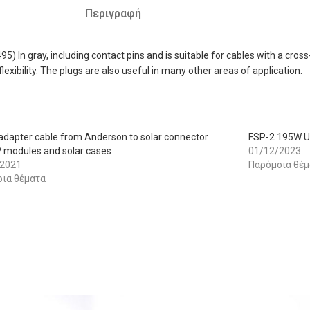
Περιγραφή
 gray, including contact pins and is suitable for cables with a cross-se
xibility. The plugs are also useful in many other areas of application.
adapter cable from Anderson to solar connector
FSP-2 195W Ul
P modules and solar cases
01/12/2023
/2021
Παρόμοια θέμ
ια θέματα