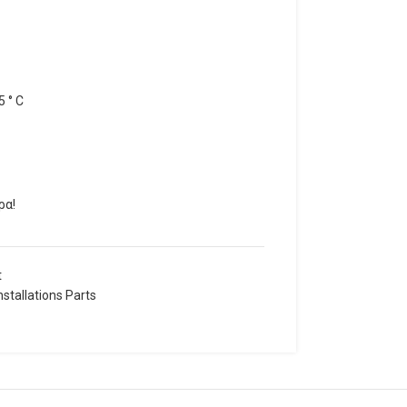
5 ° C
ρα!
t
nstallations Parts