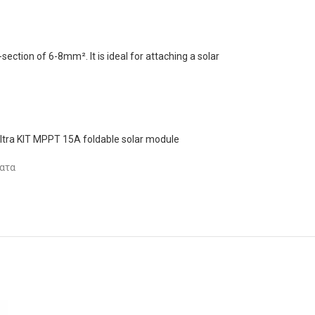
ction of 6-8mm². It is ideal for attaching a solar
tra KIT MPPT 15A foldable solar module
ατα