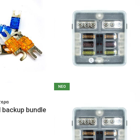
ΝΕΟ
τερα
d backup bundle