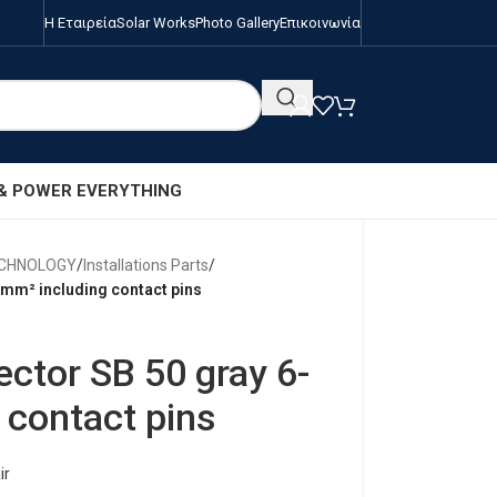
Η Εταιρεία
Solar Works
Photo Gallery
Επικοινωνία
 & POWER EVERYTHING
ECHNOLOGY
/
Installations Parts
/
mm² including contact pins
ctor SB 50 gray 6-
 contact pins
ir