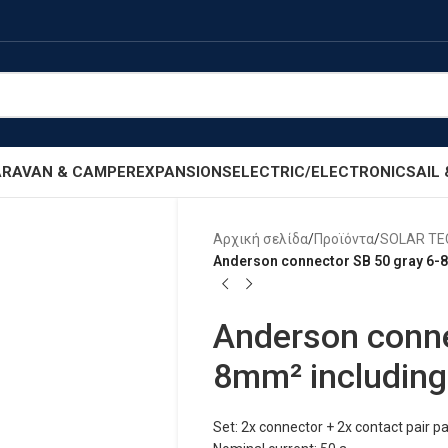
RAVAN & CAMPER
EXPANSIONS
ELECTRIC/ELECTRONIC
SAIL
Αρχική σελίδα
/
Προϊόντα
/
SOLAR T
Anderson connector SB 50 gray 6-8
Anderson conne
8mm² including
Set: 2x connector + 2x contact pair pa