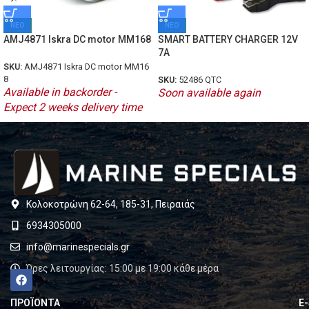
ΝΕΟ
ΝΕΟ
AMJ4871 Iskra DC motor MM168
SMART BATTERY CHARGER 12V
7A
SKU:
AMJ4871 Iskra DC motor MM16
8
SKU:
52486 QTC
Available in backorder -
Soon available again
Expect 2 weeks delivery time
Κολοκοτρώνη 62-64, 185-31, Πειραιάς
6934305000
info@marinespecials.gr
Ώρες λειτουργίας: 15:00 με 19:00 κάθε μέρα
ΠΡΟΪΟΝΤΑ
E