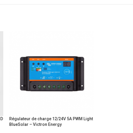
ID
Régulateur de charge 12/24V 5A PWM Light
Régulateur de c
BlueSolar – Victron Energy
SmartSolar – Vic