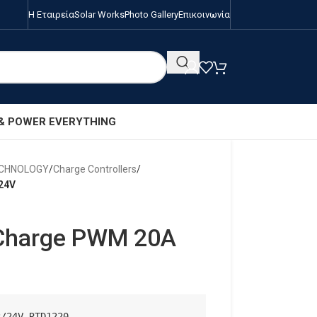
Η Εταιρεία
Solar Works
Photo Gallery
Επικοινωνία
 & POWER EVERYTHING
ECHNOLOGY
/
Charge Controllers
/
24V
 Charge PWM 20A
/24V RTD1220
