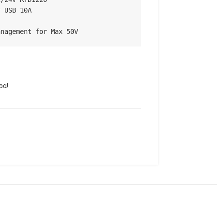
 USB 10A

anagement for Max 50V
ρα!