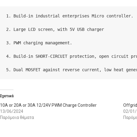
1. Build-in industrial enterprises Micro controller.

2. Large LCD screen, with 5V USB charger

3. PWM charging management.

4. Build-in SHORT-CIRCUIT protection, open circuit pro
5. Dual MOSFET against reverse current, low heat gene
Σχετικά
10A or 20A or 30A 12/24V PWM Charge Controller
Offgri
13/06/2024
02/01
Παρόμοια θέματα
Παρόμο