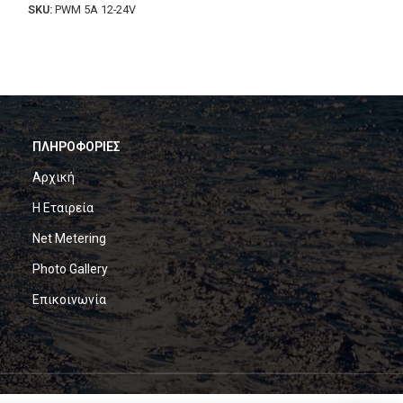
SKU:
PWM 5A 12-24V
SKU:
mppt 10015bt
Comming Soon.
ΠΛΗΡΟΦΟΡΙΕΣ
Αρχική
Η Εταιρεία
Net Metering
Photo Gallery
Επικοινωνία