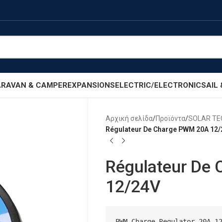
RAVAN & CAMPER
EXPANSIONS
ELECTRIC/ELECTRONIC
SAIL
Αρχική σελίδα
/
Προϊόντα
/
SOLAR T
Régulateur De Charge PWM 20A 12/
Régulateur De
12/24V
PWM Charge Regulator 20A 12