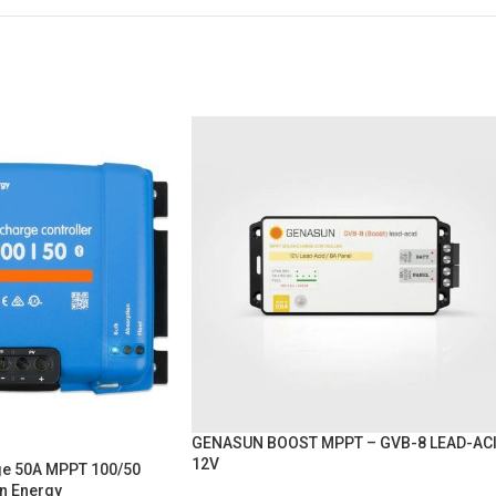
GENASUN BOOST MPPT – GVB-8 LEAD-AC
12V
ge 50A MPPT 100/50
n Energy