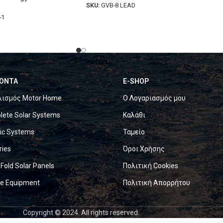
SKU:
GVB-8 LEAD
-1
ΟΝΤΑ
E-SHOP
λισμός Motor Home
Ο Λογαριασμός μου
ete Solar Systems
Καλάθι
ric Systems
Ταμείο
ries
Όροι Χρήσης
 Fold Solar Panels
Πολιτική Cookies
ne Equipment
Πολιτική Απορρήτου
Copyright © 2024. All rights reserved.