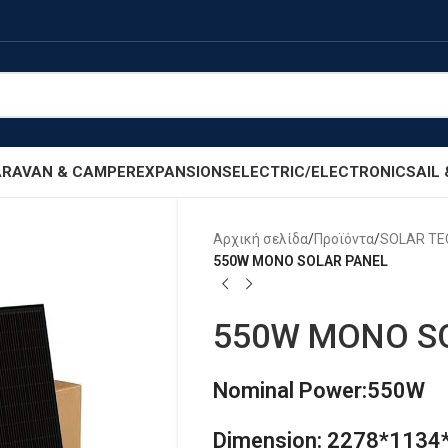
RAVAN & CAMPER
EXPANSIONS
ELECTRIC/ELECTRONIC
SAIL
Αρχική σελίδα
/
Προϊόντα
/
SOLAR T
550W MONO SOLAR PANEL
550W MONO S
Nominal Power:550W
Dimension: 2278*113