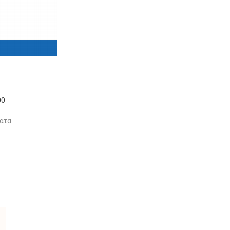
00
ατα