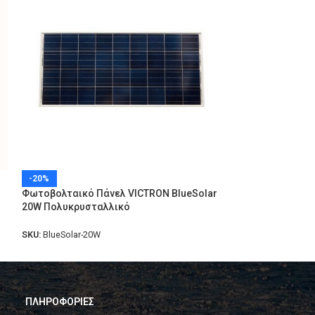
APOLLOTECK SS-
-20%
Φωτοβολταικό Πάνελ VICTRON BlueSolar
SKU:
SS-P20WP
20W Πολυκρυσταλλικό
SKU:
BlueSolar-20W
ΠΛΗΡΟΦΟΡΙΕΣ