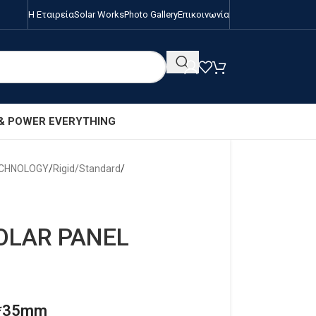
Η Εταιρεία
Solar Works
Photo Gallery
Επικοινωνία
 & POWER EVERYTHING
ECHNOLOGY
/
Rigid/Standard
/
OLAR PANEL
4*35mm