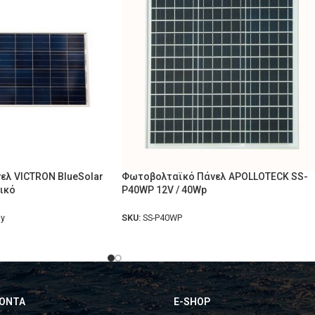
λ VICTRON BlueSolar
Φωτοβολταϊκό Πάνελ APOLLOTECK SS-
ικό
P40WP 12V / 40Wp
ly
SKU:
SS-P40WP
ΟΝΤΑ
E-SHOP