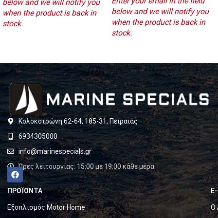
Enter your email in the field
below and we will notify you
below and we will notify you
when the product is back in
when the product is back in
stock.
stock.
Κολοκοτρώνη 62-64, 185-31, Πειραιάς
6934305000
info@marinespecials.gr
Ώρες λειτουργίας: 15:00 με 19:00 κάθε μέρα
ΠΡΟΪΟΝΤΑ
E
Εξοπλισμός Motor Home
Ο 