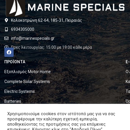
Κολοκοτρώνη 62-64, 185-31, Πειραιάς
6934305000
info@marinespecials.gr
Ώρες λειτουργίας: 15:00 με 19:00 κάθε μέρα
ΠΡΟΪΟΝΤΑ
E
Εξοπλισμός Motor Home
Ο 
Complete Solar Systems
Κα
Electric Systems
Τα
Batteries
Ό
Set & Fold Solar Panels
Πο
Χρησιμοποιούμε cookies στον ιστότοπό μας για να σας
προσφέρουμε την καλύτερη σχετική εμπειρία,
Marine Equipment
Πο
αποθηκεύοντας τις προτιμήσεις σας για επόμενες
επισκέψεις. Κάνοντας κλικ στο “Αποδοχή Όλων”,