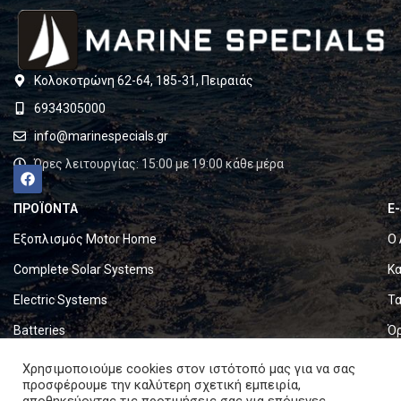
Κολοκοτρώνη 62-64, 185-31, Πειραιάς
6934305000
info@marinespecials.gr
Ώρες λειτουργίας: 15:00 με 19:00 κάθε μέρα
ΠΡΟΪΟΝΤΑ
E
Εξοπλισμός Motor Home
Ο 
Complete Solar Systems
Κα
Electric Systems
Τα
Batteries
Ό
Set & Fold Solar Panels
Πο
Χρησιμοποιούμε cookies στον ιστότοπό μας για να σας
προσφέρουμε την καλύτερη σχετική εμπειρία,
Marine Equipment
Πο