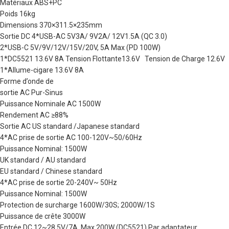
Matériaux ABS+PC
Poids 16kg
Dimensions 370×311.5×235mm
Sortie DC 4*USB-AC 5V3A/ 9V2A/ 12V1.5A (QC 3.0)
2*USB-C 5V/9V/12V/15V/20V, 5A Max (PD 100W)
1*DC5521 13.6V 8A Tension Flottante13.6V Tension de Charge 12.6V
1*Allume-cigare 13.6V 8A
Forme d’onde de
sortie AC Pur-Sinus
Puissance Nominale AC 1500W
Rendement AC ≥88%
Sortie AC US standard /Japanese standard
4*AC prise de sortie AC 100-120V~50/60Hz
Puissance Nominal: 1500W
UK standard / AU standard
EU standard / Chinese standard
4*AC prise de sortie 20-240V~ 50Hz
Puissance Nominal: 1500W
Protection de surcharge 1600W/30S; 2000W/1S
Puissance de crête 3000W
Entrée DC 12~28.5V/7A, Max.200W (DC5521) Par adaptateur