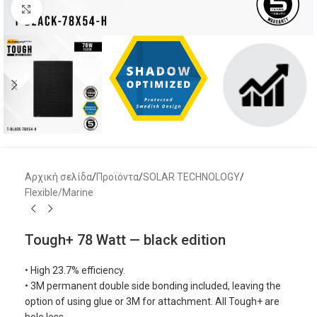
Μεγέθυνση
Αρχική σελίδα
/
Προϊόντα
/
SOLAR TECHNOLOGY
/
Flexible/Marine
Tough+ 78 Watt — black edition
• High 23.7% efficiency.
• 3M permanent double side bonding included, leaving the
option of using glue or 3M for attachment. All Tough+ are