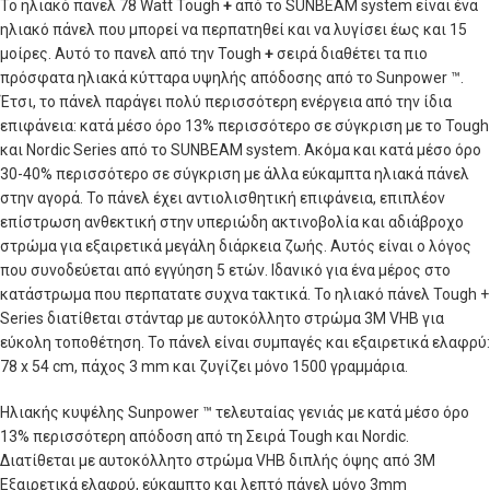
Το ηλιακό πανελ 78 Watt Tough
+
από το SUNBEAM system είναι ένα
ηλιακό πάνελ που μπορεί να περπατηθεί και να λυγίσει έως και 15
μοίρες. Αυτό το πανελ από την Tough
+
σειρά διαθέτει τα πιο
πρόσφατα ηλιακά κύτταρα υψηλής απόδοσης από το Sunpower ™.
Έτσι, το πάνελ παράγει πολύ περισσότερη ενέργεια από την ίδια
επιφάνεια: κατά μέσο όρο 13% περισσότερο σε σύγκριση με το Tough
και Nordic Series από το SUNBEAM system. Ακόμα και κατά μέσο όρο
30-40% περισσότερο σε σύγκριση με άλλα εύκαμπτα ηλιακά πάνελ
στην αγορά. Το πάνελ έχει αντιολισθητική επιφάνεια, επιπλέον
επίστρωση ανθεκτική στην υπεριώδη ακτινοβολία και αδιάβροχο
στρώμα για εξαιρετικά μεγάλη διάρκεια ζωής. Αυτός είναι ο λόγος
που συνοδεύεται από εγγύηση 5 ετών. Ιδανικό για ένα μέρος στο
κατάστρωμα που περπατατε συχνα τακτικά. Το ηλιακό πάνελ Tough +
Series διατίθεται στάνταρ με αυτοκόλλητο στρώμα 3Μ VHB για
εύκολη τοποθέτηση. Το πάνελ είναι συμπαγές και εξαιρετικά ελαφρύ:
78 x 54 cm, πάχος 3 mm και ζυγίζει μόνο 1500 γραμμάρια.
Ηλιακής κυψέλης Sunpower ™ τελευταίας γενιάς με κατά μέσο όρο
13% περισσότερη απόδοση από τη Σειρά Tough και Nordic.
Διατίθεται με αυτοκόλλητο στρώμα VHB διπλής όψης από 3M
Εξαιρετικά ελαφρύ, εύκαμπτο και λεπτό πάνελ μόνο 3mm