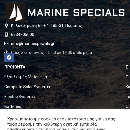
Κολοκοτρώνη 62-64, 185-31, Πειραιάς
6934305000
info@marinespecials.gr
Ώρες λειτουργίας: 15:00 με 19:00 κάθε μέρα
ΠΡΟΪΟΝΤΑ
E
Εξοπλισμός Motor Home
Ο 
Complete Solar Systems
Κα
Electric Systems
Τα
Batteries
Ό
Set & Fold Solar Panels
Πο
Χρησιμοποιούμε cookies στον ιστότοπό μας για να σας
προσφέρουμε την καλύτερη σχετική εμπειρία,
Marine Equipment
Πο
αποθηκεύοντας τις προτιμήσεις σας για επόμενες