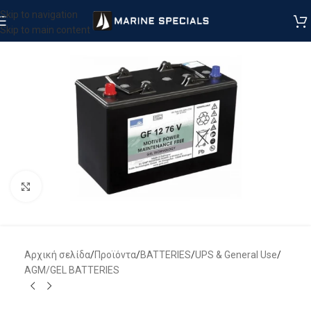
Skip to navigation
Skip to main content
Μεγέθυνση
Αρχική σελίδα
/
Προϊόντα
/
BATTERIES
/
UPS & General Use
/
AGM/GEL BATTERIES