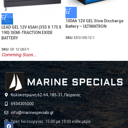
100Ah 12V GEL Slow Discharge
ΝΕΟ
Battery – ULTIMATRON
LEAD GEL 12V 65AH (353 X 175 X
190) SEMI-TRACTION EXIDE
SKU:
EDG100-12-1
BATTERY
SKU:
GF 12 065 Y
Comming Soon...
Κολοκοτρώνη 62-64, 185-31, Πειραιάς
6934305000
info@marinespecials.gr
Ώρες λειτουργίας: 15:00 με 19:00 κάθε μέρα