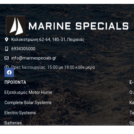
Κολοκοτρώνη 62-64, 185-31, Πειραιάς
6934305000
info@marinespecials.gr
Ώρες λειτουργίας: 15:00 με 19:00 κάθε μέρα
ΠΡΟΪΟΝΤΑ
E
Εξοπλισμός Motor Home
Ο 
Complete Solar Systems
Κα
Electric Systems
Τα
Batteries
Ό
Set & Fold Solar Panels
Πο