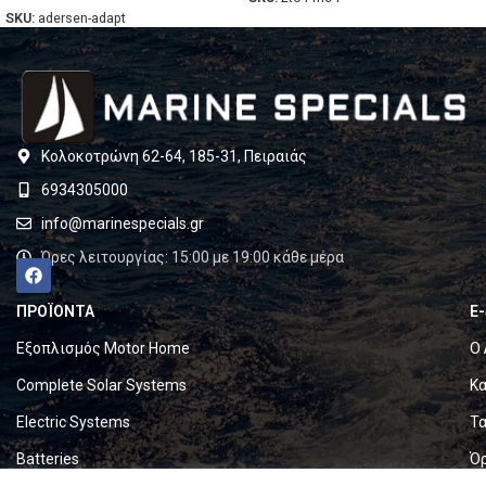
SKU:
adersen-adapt
Κολοκοτρώνη 62-64, 185-31, Πειραιάς
6934305000
info@marinespecials.gr
Ώρες λειτουργίας: 15:00 με 19:00 κάθε μέρα
ΠΡΟΪΟΝΤΑ
E
Εξοπλισμός Motor Home
Ο 
Complete Solar Systems
Κα
Electric Systems
Τα
Batteries
Ό