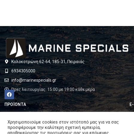
Κολοκοτρώνη 62-64, 185-31, Πειραιάς
6934305000
info@marinespecials.gr
Ώρες λειτουργίας: 15:00 με 19:00 κάθε μέρα
ΠΡΟΪΟΝΤΑ
E
Εξοπλισμός Motor Home
Ο 
Χρησιμοποιούμε cookies στον ιστότοπό μας για να σας
Complete Solar Systems
Κα
προσφέρουμε την καλύτερη σχετική εμπειρία,
αποθηκεύοντας τις προτιμήσεις σας για επόμενες