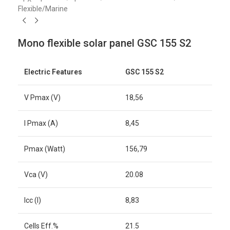
Flexible/Marine
Mono flexible solar panel GSC 155 S2
Electric Features
GSC 155 S2
V Pmax (V)
18,56
I Pmax (A)
8,45
Pmax (Watt)
156,79
Vca (V)
20.08
Icc (I)
8,83
Cells Eff.%
21.5