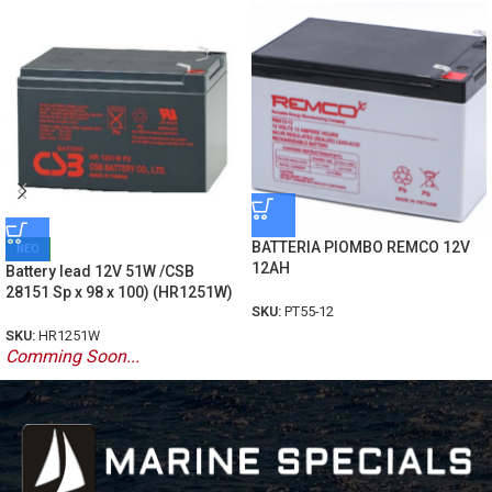
BATTERIA PIOMBO REMCO 12V
ΝΕΟ
12AH
Battery lead 12V 51W /CSB
28151 Sp x 98 x 100) (HR1251W)
SKU:
PT55-12
SKU:
HR1251W
Comming Soon...