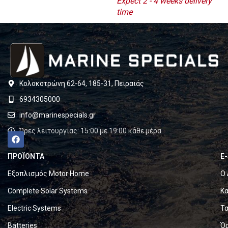
Expect 2 - 4 weeks delivery
time
Κολοκοτρώνη 62-64, 185-31, Πειραιάς
6934305000
info@marinespecials.gr
Ώρες λειτουργίας: 15:00 με 19:00 κάθε μέρα
ΠΡΟΪΟΝΤΑ
E
Εξοπλισμός Motor Home
Ο 
Complete Solar Systems
Κα
Electric Systems
Τα
Batteries
Ό