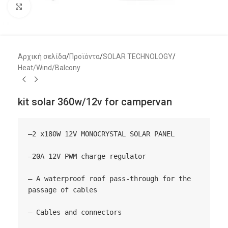
Μεγέθυνση
Αρχική σελίδα
/
Προϊόντα
/
SOLAR TECHNOLOGY
/
Heat/Wind/Balcony
kit solar 360w/12v for campervan
–2 x180W 12V MONOCRYSTAL SOLAR PANEL  

–20A 12V PWM charge regulator

– A waterproof roof pass-through for the 
passage of cables

– Cables and connectors
