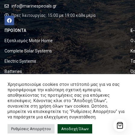
info@marinespecials.gr
Ώρες λειτουργίας: 15:00 με 19:00 κάθε μέρα
ΠΡΟΪΟΝΤΑ
E
Εξοπλισμός Motor Home
Ο 
Complete Solar Systems
Κα
Electric Systems
Τα
Batteries
Ό
Set & Fold Solar Panels
Πο
Χρησιμοποιούμε cookies στον ιστότοπό μας για να σας
προσφέρουμε την καλύτερη σχετική εμπειρία,
Marine Equipment
Πο
αποθηκεύοντας τις προτιμήσεις σας για επόμενες
επισκέψεις. Κάνοντας κλικ στο “Αποδοχή Όλων”,
συναινείτε στη χρήση όλων των cookies. Ωστόσο,
Copyright © 2024. All rights reserved.
μπορείτε να επισκεφτείτε τις "Ρυθμίσεις Απορρήτου" για
να παράσχετε μια ελεγχόμενη συγκατάθεση.
Ρυθμίσεις Απορρήτου
Αποδοχή Όλων
ENECOM HFs80