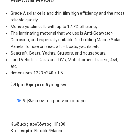
ENECOM HFs80
Grade A solar cells and thin film high efficiency and the most
reliable quality.
Monocrystalin cells with up to 17.7% efficiency.
The laminating material that we use is Anti-Seawater-
Corrosion, and especially suitable for building Marine Solar
Panels; for use on seacraft – boats, yachts, etc.
Seacraft: Boats, Yachts, Cruisers, and houseboats.
Land Vehicles: Caravans, RVs, Motorhomes, Trailers, 4×4,
etc
dimensions 1223 x340 x 1.5.
Προσθήκη στα Αγαπημένα
9
βλέπουν το προϊόν αυτό τώρα!
Κωδικός προϊόντος:
HFs80
Κατηγορία:
Flexible/Marine