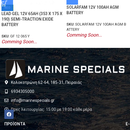
SOLARFAM 12V 100AH AGM
ΝΕΟ
BATTERY
LEAD GEL 12V 65AH (353 X 175 X
190) SEMI-TRACTION EXIDE
SKU:
SOLARFAM 12V 100AH AGM B
BATTERY
ATTERY
Comming Soon...
SKU:
GF 12 065 Y
Comming Soon...
Κολοκοτρώνη 62-64, 185-31, Πειραιάς
6934305000
info@marinespecials.gr
Ώρες λειτουργίας: 15:00 με 19:00 κάθε μέρα
ΠΡΟΪΟΝΤΑ
E