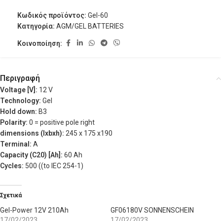
Κωδικός προϊόντος:
Gel-60
Κατηγορία:
AGM/GEL BATTERIES
Κοινοποίηση:
Περιγραφή
Voltage [V]:
12 V
Technology:
Gel
Hold down:
B3
Polarity:
0 = positive pole right
dimensions (lxbxh):
245 x 175 x190
Terminal:
A
Capacity (C20) [Ah]:
60 Ah
Cycles:
500 ((to IEC 254-1)
Σχετικά
Gel-Power 12V 210Ah
GF06180V SONNENSCHEIN
17/02/2023
17/02/2023